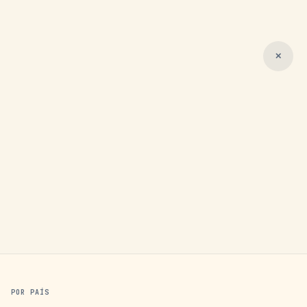
✕
POR PAÍS