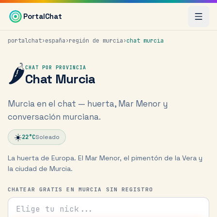
Saltar al contenido principal
PortalChat
portalchat
›
españa
›
región de murcia
›
chat
murcia
🌶️
CHAT POR PROVINCIA
Chat
Murcia
Murcia en el chat — huerta, Mar Menor y
conversación murciana.
☀️
22
°C
Soleado
La huerta de Europa. El Mar Menor, el pimentón de la Vera y
la ciudad de Murcia.
CHATEAR GRATIS EN MURCIA SIN REGISTRO
Tu nick para el chat