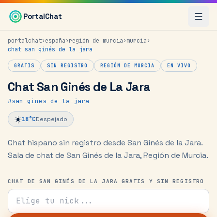
Saltar al contenido principal
PortalChat
portalchat
›
españa
›
región de murcia
›
murcia
›
chat
san ginés de la jara
GRATIS
SIN REGISTRO
REGIÓN DE MURCIA
EN VIVO
Chat San Ginés de La Jara
#
san-gines-de-la-jara
☀️
18
°C
Despejado
Chat hispano sin registro desde San Ginés de la Jara.
Sala de chat de San Ginés de la Jara, Región de Murcia.
CHAT DE SAN GINÉS DE LA JARA GRATIS Y SIN REGISTRO
Tu nick para el chat