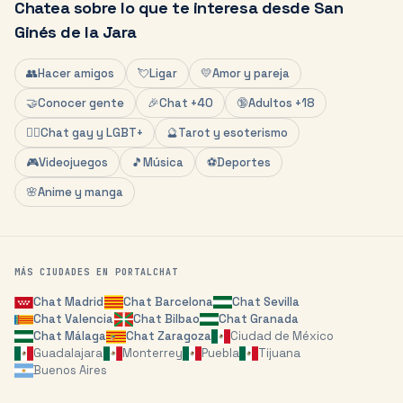
Chatea sobre lo que te interesa desde
San
Ginés de la Jara
👥
Hacer amigos
💘
Ligar
💛
Amor y pareja
🤝
Conocer gente
🎉
Chat +40
🔞
Adultos +18
🏳️‍🌈
Chat gay y LGBT+
🔮
Tarot y esoterismo
🎮
Videojuegos
🎵
Música
⚽
Deportes
🌸
Anime y manga
MÁS CIUDADES EN PORTALCHAT
Chat
Madrid
Chat
Barcelona
Chat
Sevilla
Chat
Valencia
Chat
Bilbao
Chat
Granada
Chat
Málaga
Chat
Zaragoza
Ciudad de México
Guadalajara
Monterrey
Puebla
Tijuana
Buenos Aires