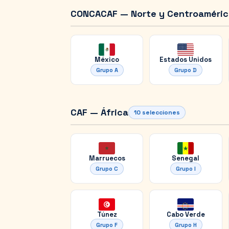
CONCACAF — Norte y Centroaméric
México
Estados Unidos
Grupo
A
Grupo
D
CAF — África
10
selecciones
Marruecos
Senegal
Grupo
C
Grupo
I
Túnez
Cabo Verde
Grupo
F
Grupo
H