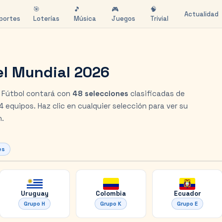
🎯
🎵
🎮
🧠
Actualidad
portes
Loterías
Música
Juegos
Trivial
el Mundial 2026
de Fútbol contará con
48 selecciones
clasificadas de
 equipos. Haz clic en cualquier selección para ver su
n.
es
Uruguay
Colombia
Ecuador
Grupo
H
Grupo
K
Grupo
E