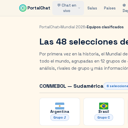
Saltar al contenido principal
💬 Chat en
⚽
PortalChat
Salas
Países
vivo
De
PortalChat
›
Mundial 2026
›
Equipos clasificados
Las 48 selecciones d
Por primera vez en la historia, el Mundial 
todo el mundo, agrupadas en 12 grupos de 4
análisis, rivales de grupo y más informació
CONMEBOL — Sudamérica
6
seleccion
Argentina
Brasil
Grupo
J
Grupo
C