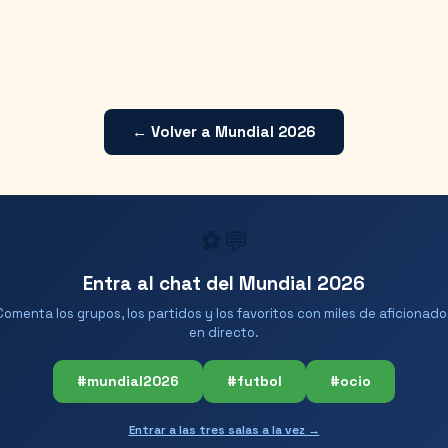
← Volver a Mundial 2026
⚽💬
Entra al chat del Mundial 2026
Comenta los grupos, los partidos y los favoritos con miles de aficionado
en directo.
#mundial2026
#futbol
#ocio
Entrar a las tres salas a la vez →