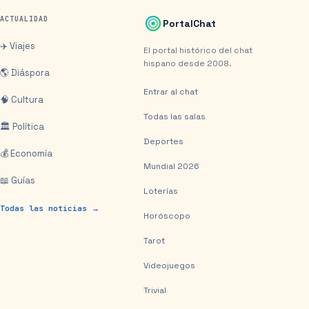
ACTUALIDAD
PortalChat
✈️ Viajes
El portal histórico del chat
hispano desde 2008.
🌎 Diáspora
Entrar al chat
🧠 Cultura
Todas las salas
🏛️ Política
Deportes
💰 Economía
Mundial 2026
📖 Guías
Loterías
Todas las noticias →
Horóscopo
Tarot
Videojuegos
Trivial