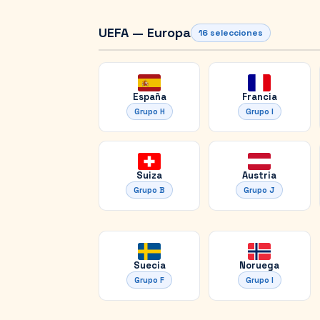
UEFA — Europa
16
selecciones
España
Francia
Grupo
H
Grupo
I
Suiza
Austria
Grupo
B
Grupo
J
Suecia
Noruega
Grupo
F
Grupo
I