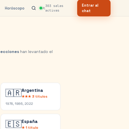
Entrar al
303
salas
Horóscopo
activas
chat
lecciones
han levantado el
Argentina
🇦🇷
★★★
3
títulos
1978, 1986, 2022
España
🇪🇸
★
1
título