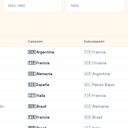
1930, 1950
1966
Campeón
Subcampeón
🇦🇷
Argentina
🇫🇷
Francia
🇫🇷
Francia
🇭🇷
Croacia
🇩🇪
Alemania
🇦🇷
Argentina
🇪🇸
España
🇳🇱
Países Bajos
🇮🇹
Italia
🇫🇷
Francia
pón
🇧🇷
Brasil
🇩🇪
Alemania
🇫🇷
Francia
🇧🇷
Brasil