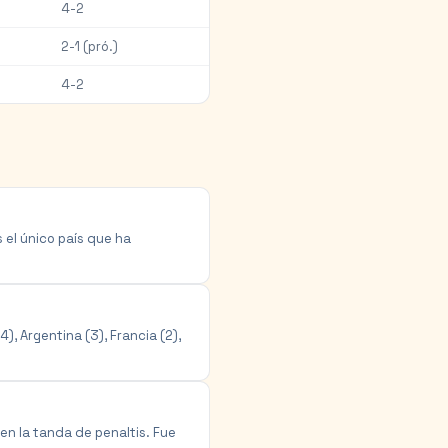
4-2
2-1 (pró.)
4-2
 el único país que ha
), Argentina (3), Francia (2),
 en la tanda de penaltis. Fue