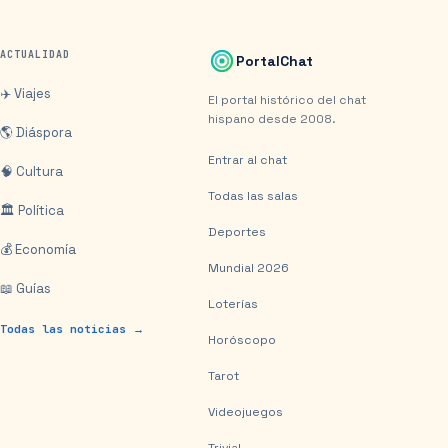
ACTUALIDAD
PortalChat
✈️ Viajes
El portal histórico del chat
hispano desde 2008.
🌎 Diáspora
Entrar al chat
🧠 Cultura
Todas las salas
🏛️ Política
Deportes
💰 Economía
Mundial 2026
📖 Guías
Loterías
Todas las noticias →
Horóscopo
Tarot
Videojuegos