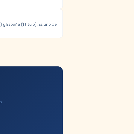
 y España (1 título). Es uno de
s