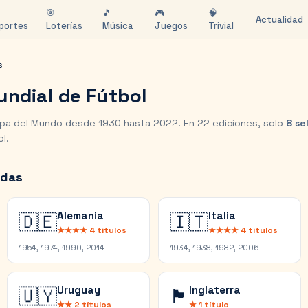
🎯
🎵
🎮
🧠
Actualidad
portes
Loterías
Música
Juegos
Trivial
s
undial de Fútbol
pa del Mundo desde 1930 hasta 2022. En 22 ediciones, solo
8 se
l.
adas
Alemania
Italia
🇩🇪
🇮🇹
★★★★
4
títulos
★★★★
4
títulos
1954, 1974, 1990, 2014
1934, 1938, 1982, 2006
Uruguay
Inglaterra
🇺🇾
🏴󠁧󠁢󠁥󠁮󠁧󠁿
★★
2
títulos
★
1
título