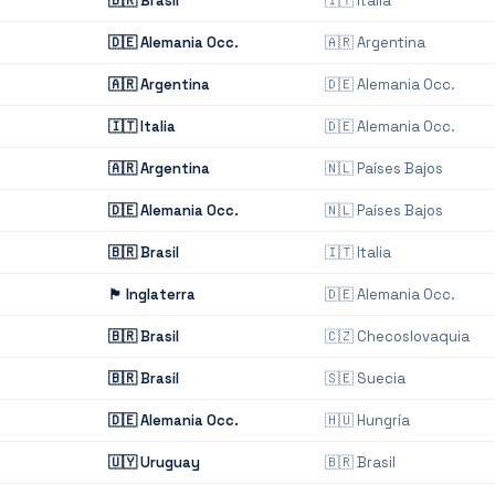
🇧🇷
Brasil
🇮🇹
Italia
🇩🇪
Alemania Occ.
🇦🇷
Argentina
🇦🇷
Argentina
🇩🇪
Alemania Occ.
🇮🇹
Italia
🇩🇪
Alemania Occ.
🇦🇷
Argentina
🇳🇱
Países Bajos
🇩🇪
Alemania Occ.
🇳🇱
Países Bajos
🇧🇷
Brasil
🇮🇹
Italia
🏴󠁧󠁢󠁥󠁮󠁧󠁿
Inglaterra
🇩🇪
Alemania Occ.
🇧🇷
Brasil
🇨🇿
Checoslovaquia
🇧🇷
Brasil
🇸🇪
Suecia
🇩🇪
Alemania Occ.
🇭🇺
Hungría
🇺🇾
Uruguay
🇧🇷
Brasil