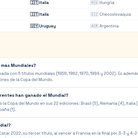
🇮🇹
Italia
🇭🇺
Hungría
🇮🇹
Italia
🇨🇿
Checoslovaquia
🇺🇾
Uruguay
🇦🇷
Argentina
 más Mundiales?
reada con 5 títulos mundiales (1958, 1962, 1970, 1994 y 2002). Es además
iones de la Copa del Mundo.
erentes han ganado el Mundial?
a Copa del Mundo en sus 22 ediciones: Brasil (5), Alemania (4), Italia (4
paña (1).
dial?
tar 2022, su tercer título, al vencer a Francia en la final por 3-3 y 4-2