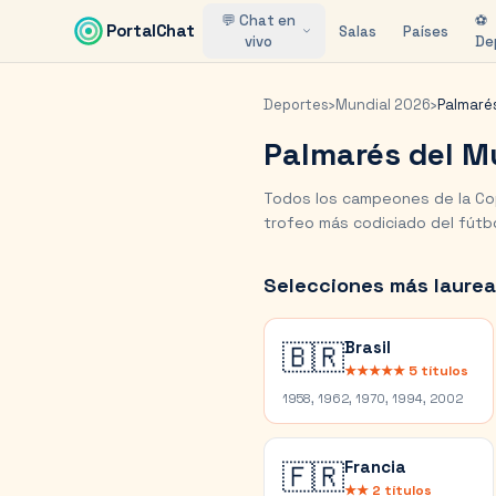
Saltar al contenido principal
💬 Chat en
⚽
PortalChat
Salas
Países
vivo
De
Deportes
›
Mundial 2026
›
Palmaré
Palmarés del M
Todos los campeones de la Co
trofeo más codiciado del fútbo
Selecciones más laure
Brasil
🇧🇷
★★★★★
5
títulos
1958, 1962, 1970, 1994, 2002
Francia
🇫🇷
★★
2
títulos