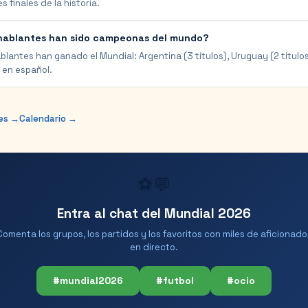
 finales de la historia.
hablantes han sido campeonas del mundo?
antes han ganado el Mundial: Argentina (3 títulos), Uruguay (2 títulos)
l en español.
nes →
Calendario →
⚽💬
Entra al chat del Mundial 2026
Comenta los grupos, los partidos y los favoritos con miles de aficionado
en directo.
#mundial2026
#futbol
#ocio