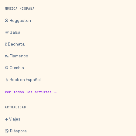
MÚSICA HISPANA
🎤 Reggaeton
🎺 Salsa
💃 Bachata
👠 Flamenco
🥁 Cumbia
🎸 Rock en Español
Ver todos los artistas →
ACTUALIDAD
✈️ Viajes
🌎 Diáspora