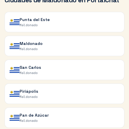
Ciudades de
Maldonado
en PortalChat
Punta del Este
Maldonado
Maldonado
Maldonado
San Carlos
Maldonado
Piriápolis
Maldonado
Pan de Azúcar
Maldonado