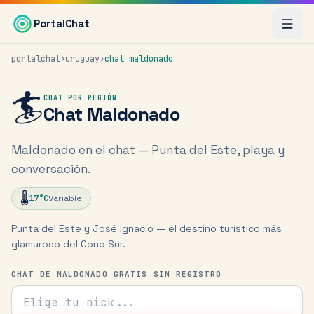
Saltar al contenido principal
PortalChat
portalchat
›
uruguay
›
chat
maldonado
🏄
CHAT POR REGIÓN
Chat
Maldonado
Maldonado en el chat — Punta del Este, playa y
conversación.
🌡️
17
°C
Variable
Punta del Este y José Ignacio — el destino turístico más
glamuroso del Cono Sur.
CHAT DE MALDONADO GRATIS SIN REGISTRO
Tu nick para el chat