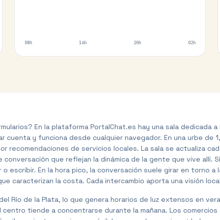
08h
14h
20h
02h
rmularios? En la plataforma PortalChat.es hay una sala dedicada 
ear cuenta y funciona desde cualquier navegador. En una urbe de 1
por recomendaciones de servicios locales. La sala se actualiza ca
de conversación que reflejan la dinámica de la gente que vive allí. 
 o escribir. En la hora pico, la conversación suele girar en torno a
e caracterizan la costa. Cada intercambio aporta una visión loca
el Río de la Plata, lo que genera horarios de luz extensos en vera
n el centro tiende a concentrarse durante la mañana. Los comercio