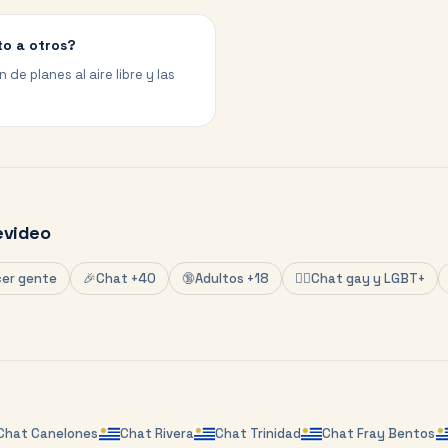
to a otros?
 de planes al aire libre y las
video
er gente
🎉
Chat +40
🔞
Adultos +18
🏳️‍🌈
Chat gay y LGBT+
Chat
Canelones
Chat
Rivera
Chat
Trinidad
Chat
Fray Bentos