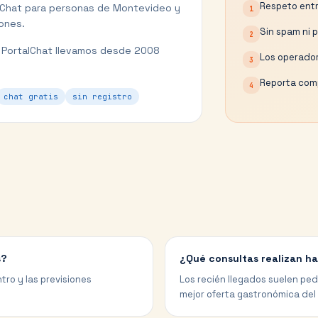
Respeto entr
lChat para personas de
Montevideo
y
1
iones.
Sin spam ni 
2
 PortalChat llevamos desde 2008
Los operador
3
Reporta comp
4
chat gratis
sin registro
s?
¿Qué consultas realizan h
tro y las previsiones
Los recién llegados suelen ped
mejor oferta gastronómica del 