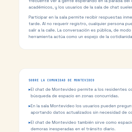
frecuente ver a gente esperando en la parada del 
académicos, y los usuarios de la sala de chat suel
Participar en la sala permite recibir respuestas i
tarde. Al no requerir registro, cualquier persona p
salir a la calle. La conversación es pública, de mo
herramienta actúa como un espejo de la cotidianid
SOBRE LA COMUNIDAD DE
MONTEVIDEO
▸
El chat de Montevideo permite a los residentes com
búsqueda de espacio en zonas concurridas.
▸
En la sala Montevideo los usuarios pueden pregunt
aportando datos actualizados sin necesidad de co
▸
El chat de Montevideo también sirve como espacio 
demoras inesperadas en el tránsito diario.