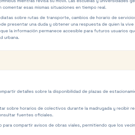
ómnibus mientras revisa su móvil. Las escuelas y universidades 
en comentar esas mismas situaciones en tiempo real.
nmediatas sobre rutas de transporte, cambios de horario de servic
uede presentar una duda y obtener una respuesta de quien la vive 
do que la información permanece accesible para futuros usuarios qu
ad urbana.
partir detalles sobre la disponibilidad de plazas de estacionamie
ar sobre horarios de colectivos durante la madrugada y recibir r
nsultar fuentes oficiales.
para compartir avisos de obras viales, permitiendo que los vecino