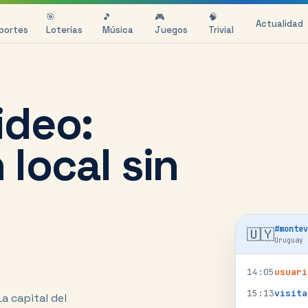
🎯
🎵
🎮
🧠
Actualidad
portes
Loterías
Música
Juegos
Trivial
ideo:
local sin
#
montev
🇺🇾
Uruguay
14
:
05
usuari
15
:
13
visita
La capital del