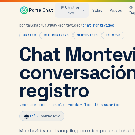
Saltar al contenido principal
💬 Chat en
⚽
PortalChat
Salas
Países
vivo
De
portalchat
›
uruguay
›
montevideo
›
chat
montevideo
GRATIS
SIN REGISTRO
MONTEVIDEO
EN VIVO
Chat Montev
conversación 
registro
#
montevideo
· suele rondar los 14 usuarios
🌧️
15
°C
Llovizna leve
Montevideano tranquilo, pero siempre en el chat.