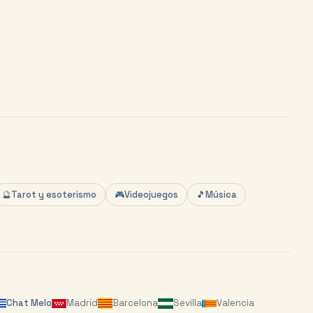
🔮
Tarot y esoterismo
🎮
Videojuegos
🎵
Música
Chat
Melo
Madrid
Barcelona
Sevilla
Valencia