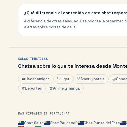
¿Qué diferencia el contenido de este chat respec
A diferencia de otras salas, aquí se prioriza la organización
alertas sobre cortes de calle.
SALAS TEMÁTICAS
Chatea sobre lo que te interesa desde
Monte
👥
Hacer amigos
💘
Ligar
💛
Amor y pareja
🤝
Conoc
⚽
Deportes
🌸
Anime y manga
MÁS CIUDADES EN PORTALCHAT
Chat
Salto
Chat
Paysandú
Chat
Punta del Este