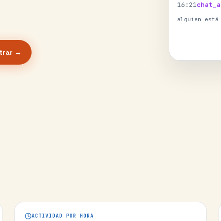
16
:
21
chat_a
alguien está
trar →
ACTIVIDAD POR HORA