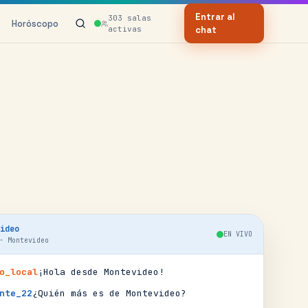
Entrar al
303
salas
Horóscopo
activas
chat
ideo
EN VIVO
·
Montevideo
o_local
¡Hola desde Montevideo!
nte_22
¿Quién más es de Montevideo?