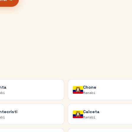
nta
Chone
abí
Manabí
tecristi
Calceta
abí
Manabí