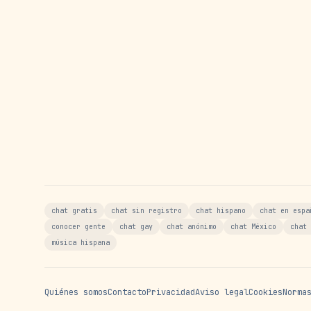
chat gratis
chat sin registro
chat hispano
chat en espa
conocer gente
chat gay
chat anónimo
chat México
chat 
música hispana
Quiénes somos
Contacto
Privacidad
Aviso legal
Cookies
Norma