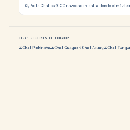
Sí, PortalChat es 100% navegador: entra desde el móvil si
OTRAS REGIONES DE
ECUADOR
🌋
Chat
Pichincha
🌊
Chat
Guayas
🏺
Chat
Azuay
🌋
Chat
Tungu