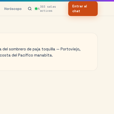
Entrar al
303
salas
Horóscopo
activas
chat
a del sombrero de paja toquilla — Portoviejo,
 costa del Pacífico manabita.