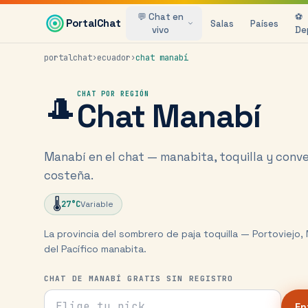
Saltar al contenido principal
💬 Chat en
⚽
PortalChat
Salas
Países
vivo
De
portalchat
›
ecuador
›
chat
manabí
🎩
CHAT POR REGIÓN
Chat
Manabí
Manabí en el chat — manabita, toquilla y conv
costeña.
🌡️
27
°C
Variable
La provincia del sombrero de paja toquilla — Portoviejo,
del Pacífico manabita.
CHAT DE MANABÍ GRATIS SIN REGISTRO
Tu nick para el chat
En