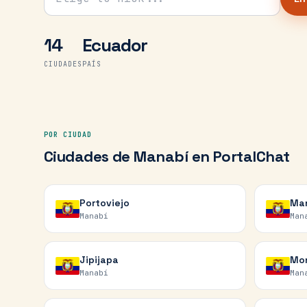
14
Ecuador
CIUDADES
PAÍS
POR CIUDAD
Ciudades de
Manabí
en PortalChat
Portoviejo
Ma
Manabí
Man
Jipijapa
Mon
Manabí
Man