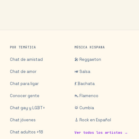
POR TEMÁTICA
MÚSICA HISPANA
Chat de amistad
🎤 Reggaeton
Chat de amor
🎺 Salsa
Chat para ligar
💃 Bachata
Conocer gente
👠 Flamenco
Chat gay y LGBT+
🥁 Cumbia
Chat jóvenes
🎸 Rock en Español
Chat adultos +18
Ver todos los artistas →