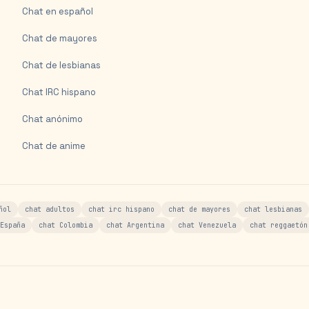
Chat en español
Chat de mayores
Chat de lesbianas
Chat IRC hispano
Chat anónimo
Chat de anime
ñol
chat adultos
chat irc hispano
chat de mayores
chat lesbianas
España
chat Colombia
chat Argentina
chat Venezuela
chat reggaetón
s