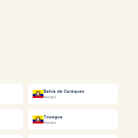
Bahía de Caráquez
Manabí
Tosagua
Manabí