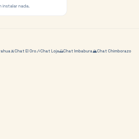
n instalar nada.
rahua
🍌
Chat
El Oro
🎶
Chat
Loja
🌅
Chat
Imbabura
🏔️
Chat
Chimborazo