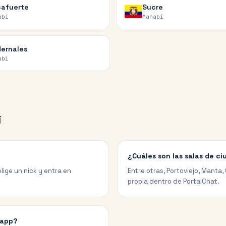
afuerte
Sucre
abí
Manabí
ernales
abí
í
¿Cuáles son las salas de c
lige un nick y entra en
Entre otras, Portoviejo, Manta
propia dentro de PortalChat.
 app?