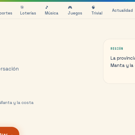
🎯
🎵
🎮
🧠
Actualidad
portes
Loterías
Música
Juegos
Trivial
REGIÓN
La provinci
Manta y la
ersación
 Manta y la costa
trar →