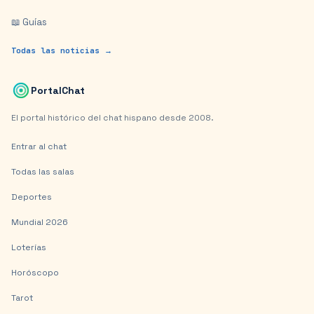
📖 Guías
Todas las noticias →
PortalChat
El portal histórico del chat hispano desde 2008.
Entrar al chat
Todas las salas
Deportes
Mundial 2026
Loterías
Horóscopo
Tarot