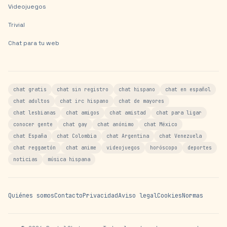
Videojuegos
Trivial
Chat para tu web
chat gratis
chat sin registro
chat hispano
chat en español
chat adultos
chat irc hispano
chat de mayores
chat lesbianas
chat amigos
chat amistad
chat para ligar
conocer gente
chat gay
chat anónimo
chat México
chat España
chat Colombia
chat Argentina
chat Venezuela
chat reggaetón
chat anime
videojuegos
horóscopo
deportes
noticias
música hispana
Quiénes somos
Contacto
Privacidad
Aviso legal
Cookies
Normas