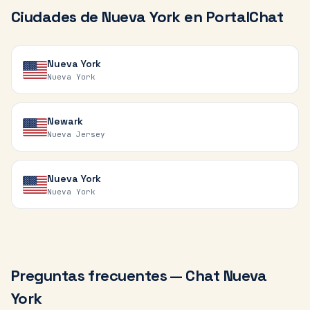
Ciudades de
Nueva York
en PortalChat
Nueva York
Nueva York
Newark
Nueva Jersey
Nueva York
Nueva York
Preguntas frecuentes — Chat
Nueva
York