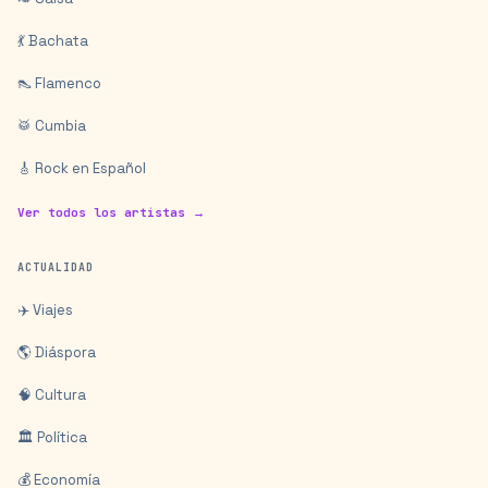
💃 Bachata
👠 Flamenco
🥁 Cumbia
🎸 Rock en Español
Ver todos los artistas →
ACTUALIDAD
✈️ Viajes
🌎 Diáspora
🧠 Cultura
🏛️ Política
💰 Economía