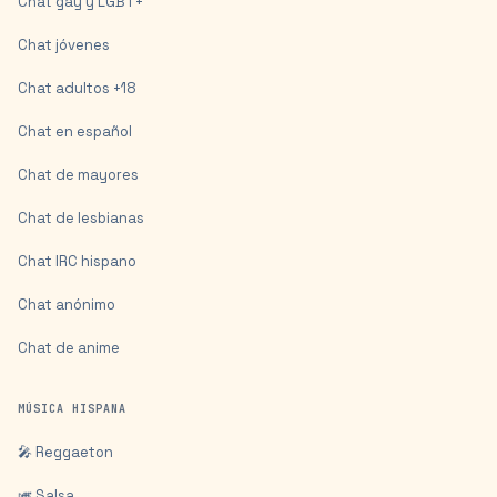
Chat gay y LGBT+
Chat jóvenes
Chat adultos +18
Chat en español
Chat de mayores
Chat de lesbianas
Chat IRC hispano
Chat anónimo
Chat de anime
MÚSICA HISPANA
🎤 Reggaeton
🎺 Salsa