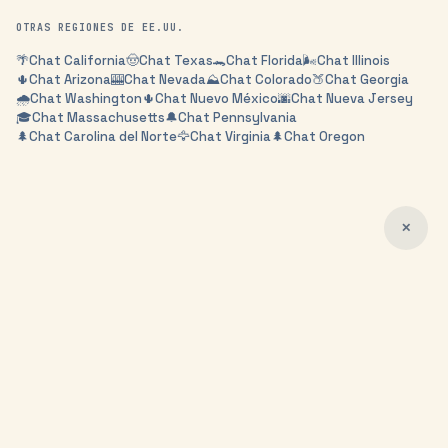
OTRAS REGIONES DE
EE.UU.
🌴
Chat
California
🤠
Chat
Texas
🐊
Chat
Florida
🌬️
Chat
Illinois
🌵
Chat
Arizona
🎰
Chat
Nevada
⛰️
Chat
Colorado
🍑
Chat
Georgia
🌧️
Chat
Washington
🌵
Chat
Nuevo México
🌆
Chat
Nueva Jersey
🎓
Chat
Massachusetts
🔔
Chat
Pennsylvania
🌲
Chat
Carolina del Norte
🦅
Chat
Virginia
🌲
Chat
Oregon
✕