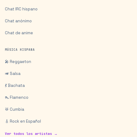
Chat IRC hispano
Chat anónimo
Chat de anime
MÚSICA HISPANA
🎤 Reggaeton
🎺 Salsa
💃 Bachata
👠 Flamenco
🥁 Cumbia
🎸 Rock en Español
Ver todos los artistas →