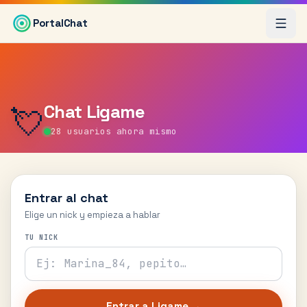
Saltar al contenido principal
PortalChat
Chat
Ligame
💘
28
usuarios ahora mismo
Entrar al chat
Elige un nick y empieza a hablar
TU NICK
Entrar a
Ligame
→