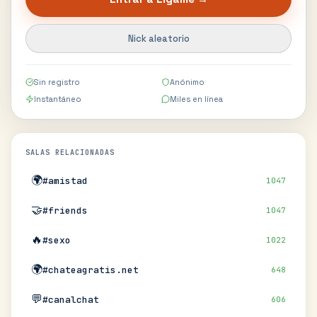
Nick aleatorio
Sin registro
Anónimo
Instantáneo
Miles en línea
SALAS RELACIONADAS
🌍
#amistad
1047
🤝
#friends
1047
🔥
#sexo
1022
🌍
#chateagratis.net
648
💬
#canalchat
606