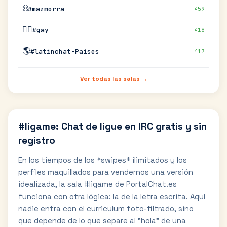
⛓️
#mazmorra
459
🏳️‍🌈
#gay
418
🌎
#latinchat-Paises
417
Ver todas las salas →
#ligame: Chat de ligue en IRC gratis y sin
registro
En los tiempos de los *swipes* ilimitados y los
perfiles maquillados para vendernos una versión
idealizada, la sala #ligame de PortalChat.es
funciona con otra lógica: la de la letra escrita. Aquí
nadie entra con el curriculum foto-filtrado, sino
que depende de lo que separe al "hola" de una