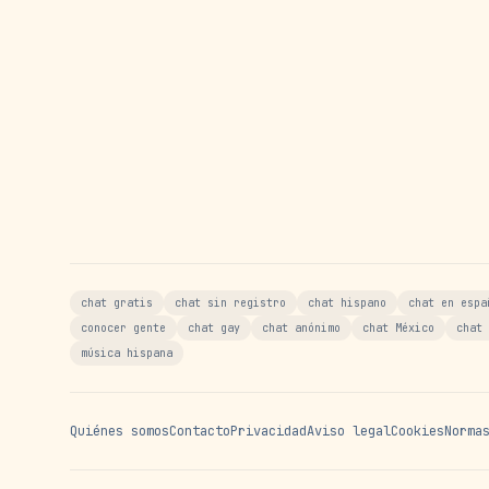
chat gratis
chat sin registro
chat hispano
chat en espa
conocer gente
chat gay
chat anónimo
chat México
chat 
música hispana
Quiénes somos
Contacto
Privacidad
Aviso legal
Cookies
Norma