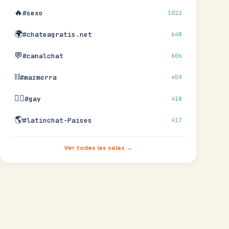
🔥
#sexo
1022
🌍
#chateagratis.net
648
💬
#canalchat
606
⛓️
#mazmorra
459
🏳️‍🌈
#gay
418
🌎
#latinchat-Paises
417
Ver todas las salas →