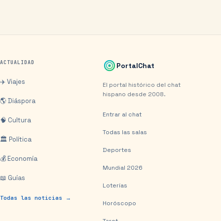
ACTUALIDAD
PortalChat
✈️ Viajes
El portal histórico del chat
hispano desde 2008.
🌎 Diáspora
Entrar al chat
🧠 Cultura
Todas las salas
🏛️ Política
Deportes
💰 Economía
Mundial 2026
📖 Guías
Loterías
Todas las noticias →
Horóscopo