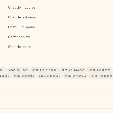
Chat de mayores
Chat de lesbianas
Chat IRC hispano
Chat anónimo
Chat de anime
ñol
chat adultos
chat irc hispano
chat de mayores
chat lesbianas
España
chat Colombia
chat Argentina
chat Venezuela
chat reggaetón
s