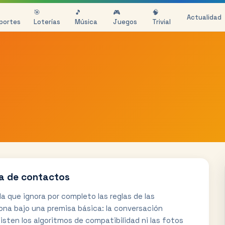
🎯
🎵
🎮
🧠
Actualidad
portes
Loterías
Música
Juegos
Trivial
da de contactos
que ignora por completo las reglas de las
ona bajo una premisa básica: la conversación
xisten los algoritmos de compatibilidad ni las fotos