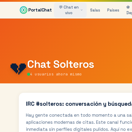
Saltar al contenido principal
💬 Chat en
⚽
PortalChat
Salas
Países
vivo
De
💔
Chat
Solteros
4
usuarios ahora mismo
IRC #solteros: conversación y búsque
Hay gente conectada en todo momento a una sala 
aplicaciones modernas de citas. Este canal funci
inmediata sin perfiles digitales pulidos. Aquí no e