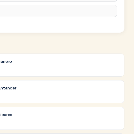
género
antander
cleares