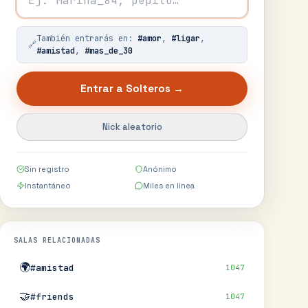
También entrarás en:
#
amor
,
#
ligar
,
🔗
#
amistad
,
#
mas_de_30
Entrar a
Solteros
→
Nick aleatorio
Sin registro
Anónimo
Instantáneo
Miles en línea
SALAS RELACIONADAS
🌍
#amistad
1047
🤝
#friends
1047