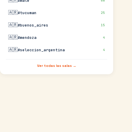
🇦🇷
#mate
68
🇦🇷
#tucuman
25
🇦🇷
#buenos_aires
15
🇦🇷
#mendoza
4
🇦🇷
#seleccion_argentina
4
Ver todas las salas →