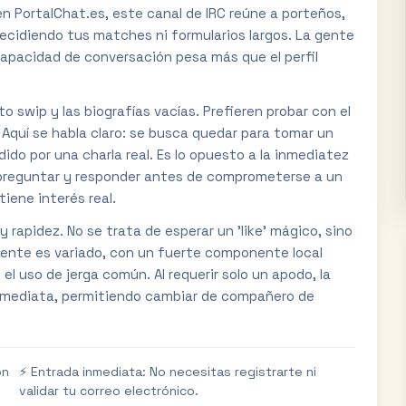
en PortalChat.es, este canal de IRC reúne a porteños,
 decidiendo tus matches ni formularios largos. La gente
capacidad de conversación pesa más que el perfil
to swip y las biografías vacías. Prefieren probar con el
o. Aquí se habla claro: se busca quedar para tomar un
ido por una charla real. Es lo opuesto a la inmediatez
r preguntar y responder antes de comprometerse a un
iene interés real.
y rapidez. No se trata de esperar un 'like' mágico, sino
iente es variado, con un fuerte componente local
el uso de jerga común. Al requerir solo un apodo, la
inmediata, permitiendo cambiar de compañero de
on
⚡️ Entrada inmediata: No necesitas registrarte ni
validar tu correo electrónico.