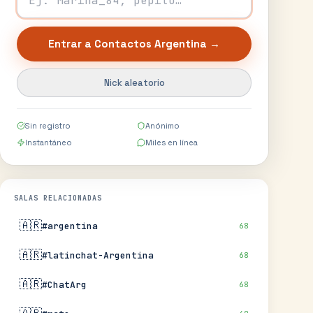
Entrar a
Contactos Argentina
→
Nick aleatorio
Sin registro
Anónimo
Instantáneo
Miles en línea
SALAS RELACIONADAS
🇦🇷
#argentina
68
🇦🇷
#latinchat-Argentina
68
🇦🇷
#ChatArg
68