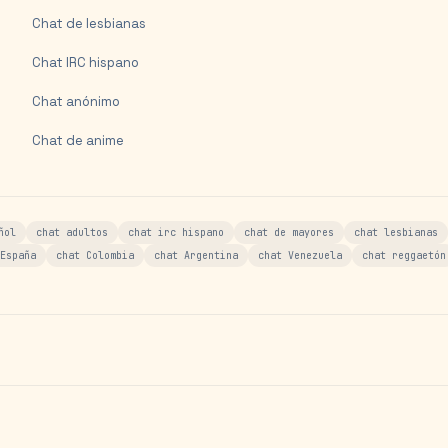
Chat de lesbianas
Chat IRC hispano
Chat anónimo
Chat de anime
ñol
chat adultos
chat irc hispano
chat de mayores
chat lesbianas
España
chat Colombia
chat Argentina
chat Venezuela
chat reggaetón
s