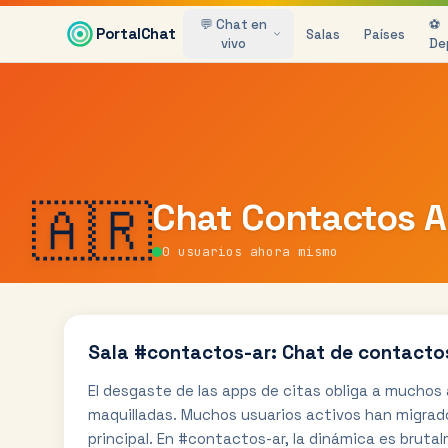
Saltar al contenido principal
💬 Chat en
⚽
PortalChat
Salas
Países
vivo
De
🇦🇷
Chat
Contactos A
0
usuarios ahora mismo
Sala #contactos-ar: Chat de contacto
El desgaste de las apps de citas obliga a muchos
maquilladas. Muchos usuarios activos han migrado
principal. En #contactos-ar, la dinámica es brutal