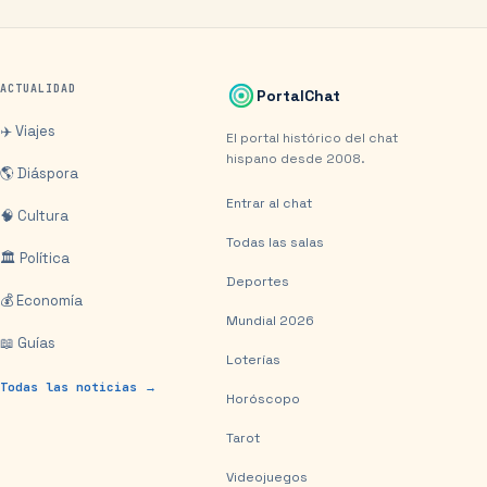
ACTUALIDAD
PortalChat
✈️ Viajes
El portal histórico del chat
hispano desde 2008.
🌎 Diáspora
Entrar al chat
🧠 Cultura
Todas las salas
🏛️ Política
Deportes
💰 Economía
Mundial 2026
📖 Guías
Loterías
Todas las noticias →
Horóscopo
Tarot
Videojuegos