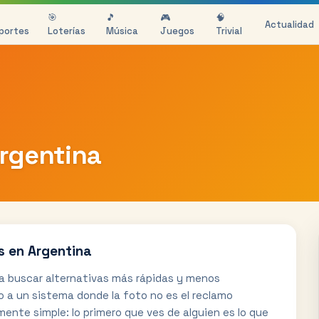
🎯
🎵
🎮
🧠
Actualidad
portes
Loterías
Música
Juegos
Trivial
rgentina
s en Argentina
 a buscar alternativas más rápidas y menos
 a un sistema donde la foto no es el reclamo
mente simple: lo primero que ves de alguien es lo que