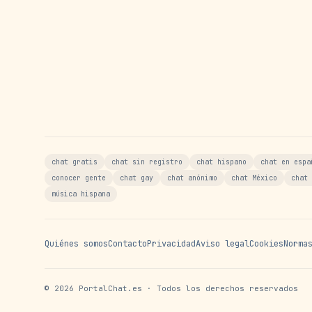
chat gratis
chat sin registro
chat hispano
chat en espa
conocer gente
chat gay
chat anónimo
chat México
chat 
música hispana
Quiénes somos
Contacto
Privacidad
Aviso legal
Cookies
Norma
©
2026
PortalChat.es · Todos los derechos reservados