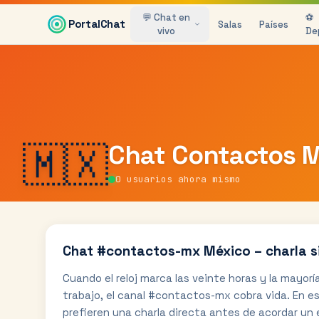
Saltar al contenido principal
💬 Chat en
⚽
PortalChat
Salas
Países
vivo
De
🇲🇽
Chat
Contactos 
0
usuarios ahora mismo
Chat #contactos-mx México – charla sin
Cuando el reloj marca las veinte horas y la mayorí
trabajo, el canal #contactos-mx cobra vida. En e
prefieren una charla directa antes de acordar un 