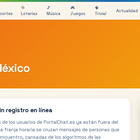
🎯
🎵
🎮
🧠
Actualidad
portes
Loterías
Música
Juegos
Trivial
México
 registro en línea
a de los usuarios de PortalChat.es ya están fuera del
sa franja horaria se cruzan mensajes de personas que
encuentro, cansadas de los algoritmos de las