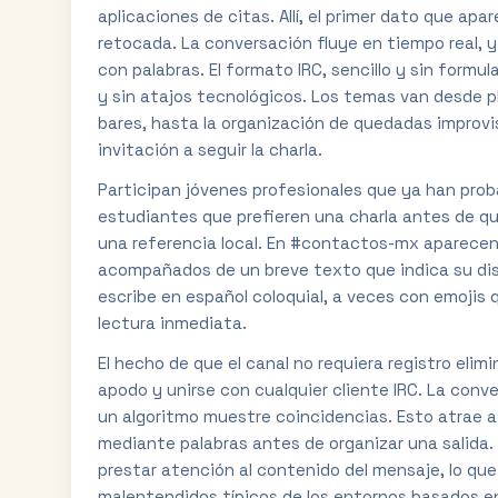
aplicaciones de citas. Allí, el primer dato que apa
retocada. La conversación fluye en tiempo real, y
con palabras. El formato IRC, sencillo y sin form
y sin atajos tecnológicos. Los temas van desde 
bares, hasta la organización de quedadas improv
invitación a seguir la charla.
Participan jóvenes profesionales que ya han proba
estudiantes que prefieren una charla antes de qu
una referencia local. En #contactos-mx aparecen
acompañados de un breve texto que indica su di
escribe en español coloquial, a veces con emojis qu
lectura inmediata.
El hecho de que el canal no requiera registro elim
apodo y unirse con cualquier cliente IRC. La conve
un algoritmo muestre coincidencias. Esto atrae a
mediante palabras antes de organizar una salida. 
prestar atención al contenido del mensaje, lo qu
malentendidos típicos de los entornos basados e