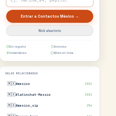
Entrar a
Contactos México
→
Nick aleatorio
Sin registro
Anónimo
Instantáneo
Miles en línea
SALAS RELACIONADAS
🇲🇽
#mexico
1021
🇲🇽
#latinchat-Mexico
1021
🇲🇽
#mexico_vip
256