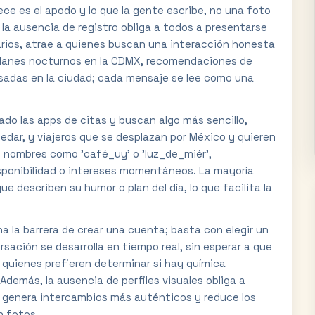
rece es el apodo y lo que la gente escribe, no una foto
 la ausencia de registro obliga a todos a presentarse
ularios, atrae a quienes buscan una interacción honesta
planes nocturnos en la CDMX, recomendaciones de
isadas en la ciudad; cada mensaje se lee como una
do las apps de citas y buscan algo más sencillo,
edar, y viajeros que se desplazan por México y quieren
 nombres como 'café_uy' o 'luz_de_miér',
sponibilidad o intereses momentáneos. La mayoría
e describen su humor o plan del día, lo que facilita la
ina la barrera de crear una cuenta; basta con elegir un
rsación se desarrolla en tiempo real, sin esperar a que
 quienes prefieren determinar si hay química
Además, la ausencia de perfiles visuales obliga a
e genera intercambios más auténticos y reduce los
n fotos.