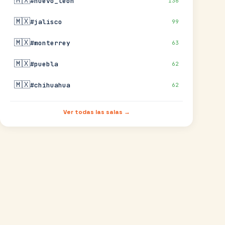
🇲🇽
#nuevo_leon
136
🇲🇽
#jalisco
99
🇲🇽
#monterrey
63
🇲🇽
#puebla
62
🇲🇽
#chihuahua
62
Ver todas las salas →