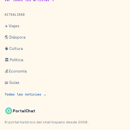
Ver todos los artistas →
ACTUALIDAD
✈️ Viajes
🌎 Diáspora
🧠 Cultura
🏛️ Política
💰 Economía
📖 Guías
Todas las noticias →
PortalChat
El portal histórico del chat hispano desde 2008.