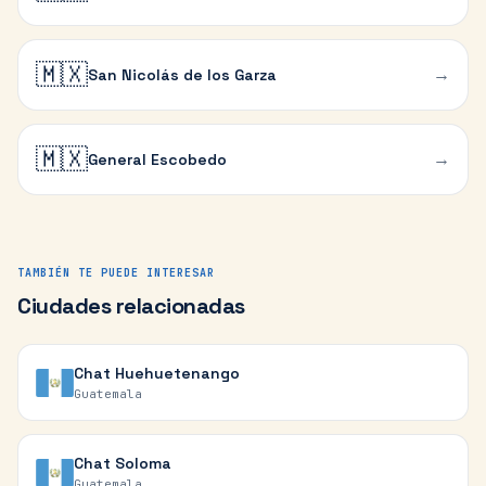
🇲🇽
→
San Nicolás de los Garza
🇲🇽
→
General Escobedo
TAMBIÉN TE PUEDE INTERESAR
Ciudades relacionadas
Chat
Huehuetenango
Guatemala
Chat
Soloma
Guatemala