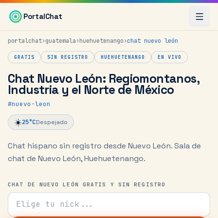
Saltar al contenido principal
PortalChat
portalchat
›
guatemala
›
huehuetenango
›
chat
nuevo león
GRATIS
SIN REGISTRO
HUEHUETENANGO
EN VIVO
Chat Nuevo León: Regiomontanos,
Industria y el Norte de México
#
nuevo-leon
☀️
25
°C
Despejado
Chat hispano sin registro desde Nuevo León.
Sala de
chat de Nuevo León, Huehuetenango.
CHAT DE NUEVO LEÓN GRATIS Y SIN REGISTRO
Tu nick para el chat