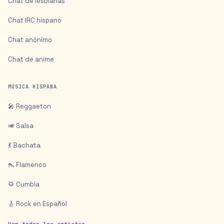
Chat de lesbianas
Chat IRC hispano
Chat anónimo
Chat de anime
MÚSICA HISPANA
🎤 Reggaeton
🎺 Salsa
💃 Bachata
👠 Flamenco
🥁 Cumbia
🎸 Rock en Español