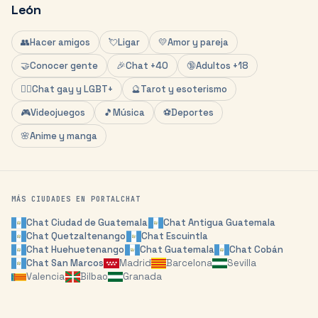
León
👥
Hacer amigos
💘
Ligar
💛
Amor y pareja
🤝
Conocer gente
🎉
Chat +40
🔞
Adultos +18
🏳️‍🌈
Chat gay y LGBT+
🔮
Tarot y esoterismo
🎮
Videojuegos
🎵
Música
⚽
Deportes
🌸
Anime y manga
MÁS CIUDADES EN PORTALCHAT
Chat
Ciudad de Guatemala
Chat
Antigua Guatemala
Chat
Quetzaltenango
Chat
Escuintla
Chat
Huehuetenango
Chat
Guatemala
Chat
Cobán
Chat
San Marcos
Madrid
Barcelona
Sevilla
Valencia
Bilbao
Granada