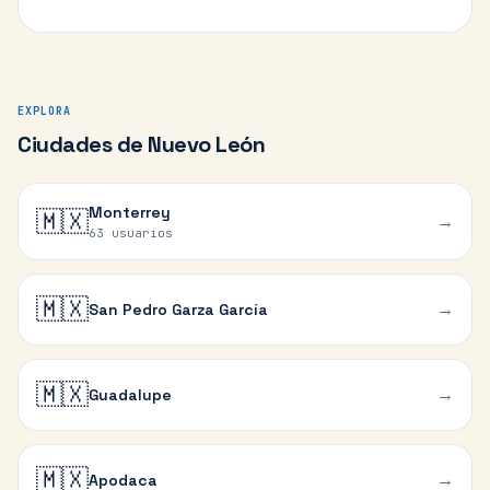
EXPLORA
Ciudades de Nuevo León
Monterrey
🇲🇽
→
63 usuarios
🇲🇽
→
San Pedro Garza García
🇲🇽
→
Guadalupe
🇲🇽
→
Apodaca