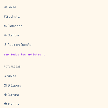
🎺 Salsa
💃 Bachata
👠 Flamenco
🥁 Cumbia
🎸 Rock en Español
Ver todos los artistas →
ACTUALIDAD
✈️ Viajes
🌎 Diáspora
🧠 Cultura
🏛️ Política