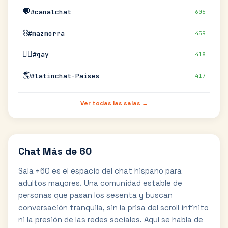
💬
#canalchat
606
⛓️
#mazmorra
459
🏳️‍🌈
#gay
418
🌎
#latinchat-Paises
417
Ver todas las salas →
Chat Más de 60
Sala +60 es el espacio del chat hispano para
adultos mayores. Una comunidad estable de
personas que pasan los sesenta y buscan
conversación tranquila, sin la prisa del scroll infinito
ni la presión de las redes sociales. Aquí se habla de