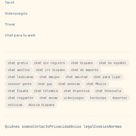
Tarot
Videojuegos
Trivial
Chat para tu web
chat gratis
chat sin registro
chat hispano
chat en español
chat adultos
chat irc hispano
chat de mayores
chat lesbianas
chat amigos
chat amistad
chat para ligar
conocer gente
chat gay
chat anónimo
chat México
chat España
chat Colombia
chat Argentina
chat Venezuela
chat reggaetón
chat anime
videojuegos
horóscopo
deportes
noticias
música hispana
Quiénes somos
Contacto
Privacidad
Aviso legal
Cookies
Normas