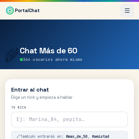
Saltar al contenido principal
PortalChat
Chat
Más de 60
🌾
364
usuarios ahora mismo
Entrar al chat
Elige un nick y empieza a hablar
TU NICK
🔗
También entrarás en:
#
mas_de_50
,
#
amistad