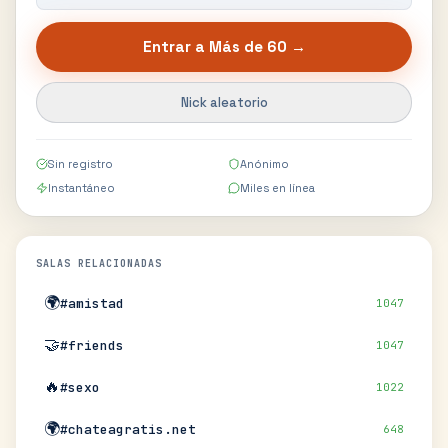
Entrar a
Más de 60
→
Nick aleatorio
Sin registro
Anónimo
Instantáneo
Miles en línea
SALAS RELACIONADAS
🌍
#amistad
1047
🤝
#friends
1047
🔥
#sexo
1022
🌍
#chateagratis.net
648