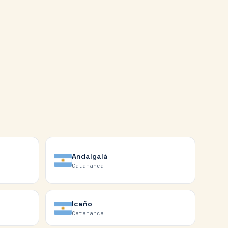
Andalgalá
Catamarca
Icaño
Catamarca