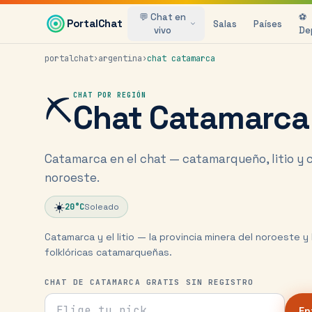
Saltar al contenido principal
💬 Chat en
⚽
PortalChat
Salas
Países
vivo
De
portalchat
›
argentina
›
chat
catamarca
⛏️
CHAT POR REGIÓN
Chat
Catamarca
Catamarca en el chat — catamarqueño, litio y 
noroeste.
☀️
20
°C
Soleado
Catamarca y el litio — la provincia minera del noroeste y
folklóricas catamarqueñas.
CHAT DE CATAMARCA GRATIS SIN REGISTRO
Tu nick para el chat
En