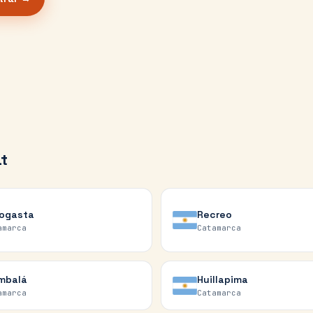
t
ogasta
Recreo
amarca
Catamarca
mbalá
Huillapima
amarca
Catamarca