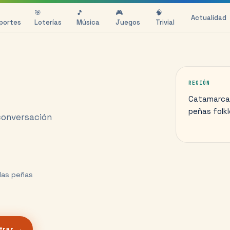
🎯
🎵
🎮
🧠
Actualidad
portes
Loterías
Música
Juegos
Trivial
REGIÓN
Catamarca y
peñas folk
conversación
 las peñas
trar →