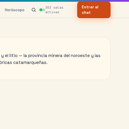
Entrar al
303
salas
Horóscopo
activas
chat
 el litio — la provincia minera del noroeste y las
lóricas catamarqueñas.