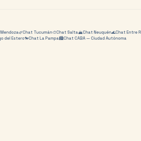
t
Mendoza
🌿
Chat
Tucumán
🎨
Chat
Salta
🏔️
Chat
Neuquén
🌊
Chat
Entre R
o del Estero
🐎
Chat
La Pampa
🏙️
Chat
CABA — Ciudad Autónoma