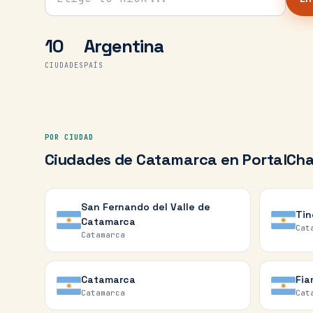
10
Argentina
CIUDADES
PAÍS
POR CIUDAD
Ciudades de
Catamarca
en PortalCha
San Fernando del Valle de
Tin
Catamarca
Cat
Catamarca
Catamarca
Fia
Catamarca
Cat