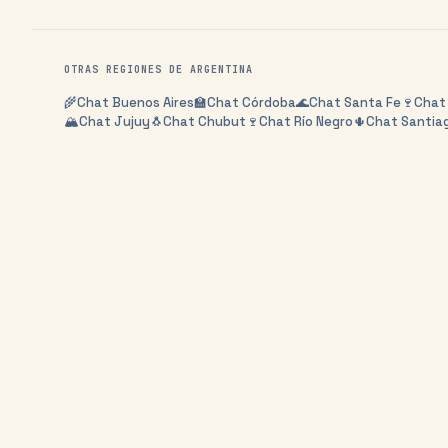
OTRAS REGIONES DE
ARGENTINA
🌾
Chat
Buenos Aires
🏫
Chat
Córdoba
🌊
Chat
Santa Fe
🍷
Cha
🏔️
Chat
Jujuy
🐧
Chat
Chubut
🍷
Chat
Río Negro
🌵
Chat
Santiag