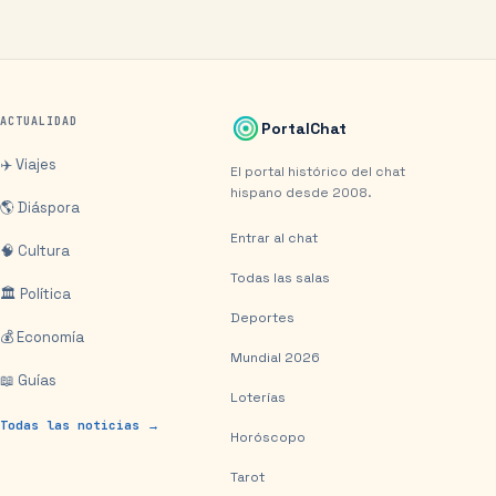
ACTUALIDAD
PortalChat
✈️ Viajes
El portal histórico del chat
hispano desde 2008.
🌎 Diáspora
Entrar al chat
🧠 Cultura
Todas las salas
🏛️ Política
Deportes
💰 Economía
Mundial 2026
📖 Guías
Loterías
Todas las noticias →
Horóscopo
Tarot