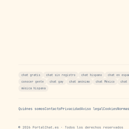
chat gratis
chat sin registro
chat hispano
chat en espa
conocer gente
chat gay
chat anónimo
chat México
chat 
música hispana
Quiénes somos
Contacto
Privacidad
Aviso legal
Cookies
Norma
©
2026
PortalChat.es · Todos los derechos reservados