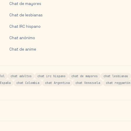
Chat de mayores
Chat de lesbianas
Chat IRC hispano
Chat anónimo
Chat de anime
ñol
chat adultos
chat irc hispano
chat de mayores
chat lesbianas
España
chat Colombia
chat Argentina
chat Venezuela
chat reggaetón
s