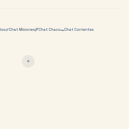
íos
🌿
Chat
Misiones
🌾
Chat
Chaco
🐊
Chat
Corrientes
✕