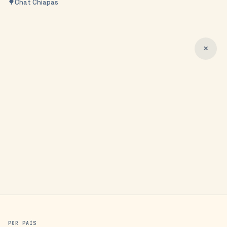
🌳
Chat
Chiapas
✕
POR PAÍS