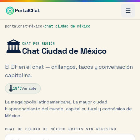
Saltar al contenido principal
PortalChat
portalchat
›
méxico
›
chat
ciudad de méxico
🏛️
CHAT POR REGIÓN
Chat
Ciudad de México
El DF en el chat — chilangos, tacos y conversación
capitalina.
🌡️
18
°C
Variable
La megalópolis latinoamericana. La mayor ciudad
hispanohablante del mundo, capital cultural y económica de
México.
CHAT DE CIUDAD DE MÉXICO GRATIS SIN REGISTRO
Tu nick para el chat