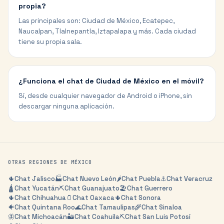
propia?
Las principales son: Ciudad de México, Ecatepec,
Naucalpan, Tlalnepantla, Iztapalapa y más. Cada ciudad
tiene su propia sala.
¿Funciona el chat de Ciudad de México en el móvil?
Sí, desde cualquier navegador de Android o iPhone, sin
descargar ninguna aplicación.
OTRAS REGIONES DE
MÉXICO
🌵
Chat
Jalisco
🏭
Chat
Nuevo León
🌶️
Chat
Puebla
⚓
Chat
Veracruz
🛕
Chat
Yucatán
⛏️
Chat
Guanajuato
🏖️
Chat
Guerrero
🌵
Chat
Chihuahua
🫙
Chat
Oaxaca
🌵
Chat
Sonora
🐠
Chat
Quintana Roo
🌊
Chat
Tamaulipas
🌾
Chat
Sinaloa
🦋
Chat
Michoacán
🏜️
Chat
Coahuila
⛏️
Chat
San Luis Potosí