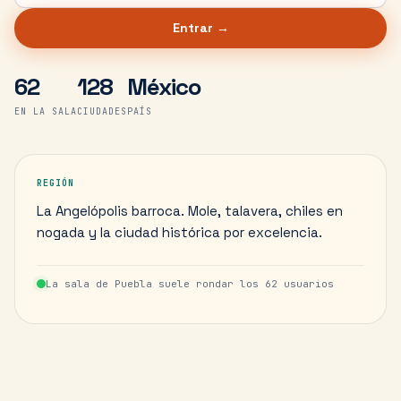
Entrar →
62
128
México
EN LA SALA
CIUDADES
PAÍS
REGIÓN
La Angelópolis barroca. Mole, talavera, chiles en
nogada y la ciudad histórica por excelencia.
La sala de
Puebla
suele rondar los
62
usuarios