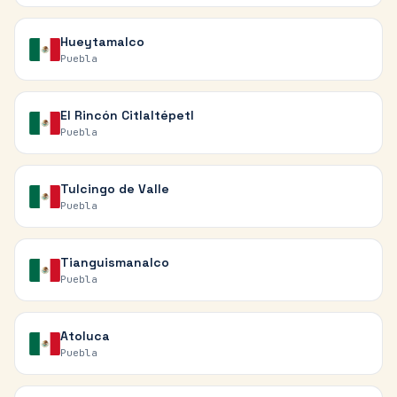
Hueytamalco
Puebla
El Rincón Citlaltépetl
Puebla
Tulcingo de Valle
Puebla
Tianguismanalco
Puebla
Atoluca
Puebla