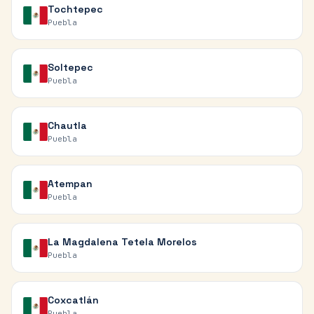
Tochtepec
Puebla
Soltepec
Puebla
Chautla
Puebla
Atempan
Puebla
La Magdalena Tetela Morelos
Puebla
Coxcatlán
Puebla