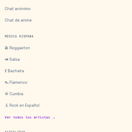
Chat anónimo
Chat de anime
MÚSICA HISPANA
🎤 Reggaeton
🎺 Salsa
💃 Bachata
👠 Flamenco
🥁 Cumbia
🎸 Rock en Español
Ver todos los artistas →