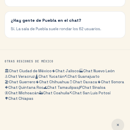
¿Hay gente de Puebla en el chat?
Sí. La sala de Puebla suele rondar los 62 usuarios.
OTRAS REGIONES DE
MÉXICO
🏛️
Chat
Ciudad de México
🌵
Chat
Jalisco
🏭
Chat
Nuevo León
⚓
Chat
Veracruz
🛕
Chat
Yucatán
⛏️
Chat
Guanajuato
🏖️
Chat
Guerrero
🌵
Chat
Chihuahua
🫙
Chat
Oaxaca
🌵
Chat
Sonora
🐠
Chat
Quintana Roo
🌊
Chat
Tamaulipas
🌾
Chat
Sinaloa
🦋
Chat
Michoacán
🏜️
Chat
Coahuila
⛏️
Chat
San Luis Potosí
🌳
Chat
Chiapas
✕