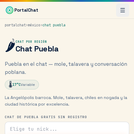
Saltar al contenido principal
PortalChat
portalchat
›
méxico
›
chat
puebla
🌶️
CHAT POR REGIÓN
Chat
Puebla
Puebla en el chat — mole, talavera y conversación
poblana.
🌡️
17
°C
Variable
La Angelópolis barroca. Mole, talavera, chiles en nogada y la
ciudad histórica por excelencia.
CHAT DE PUEBLA GRATIS SIN REGISTRO
Tu nick para el chat