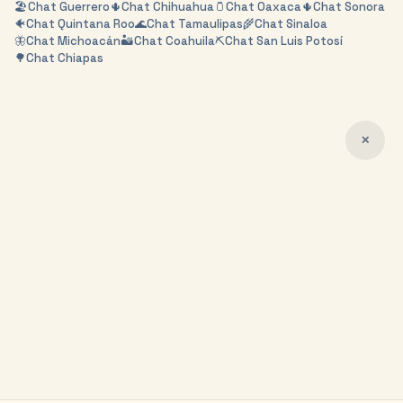
🏖️
Chat
Guerrero
🌵
Chat
Chihuahua
🫙
Chat
Oaxaca
🌵
Chat
Sonora
🐠
Chat
Quintana Roo
🌊
Chat
Tamaulipas
🌾
Chat
Sinaloa
🦋
Chat
Michoacán
🏜️
Chat
Coahuila
⛏️
Chat
San Luis Potosí
🌳
Chat
Chiapas
✕