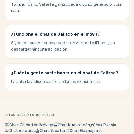
Tonalá, Puerto Vallarta y más. Cada ciudad tiene su propia
sala.
¿Funciona el chat de Jalisco en el móvil?
Sí, desde cualquier navegador de Android o iPhone, sin
descargar ninguna aplicación.
¿Cuánta gente suele haber en el chat de Jalisco?
La sala de Jalisco suele rondar los 99 usuarios.
OTRAS REGIONES DE
MÉXICO
🏛️
Chat
Ciudad de México
🏭
Chat
Nuevo León
🌶️
Chat
Puebla
⚓
Chat
Veracruz
🛕
Chat
Yucatán
⛏️
Chat
Guanajuato