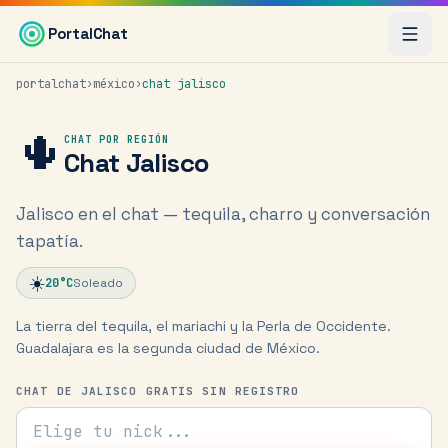
Saltar al contenido principal
PortalChat
portalchat
›
méxico
›
chat
jalisco
🌵
CHAT POR REGIÓN
Chat
Jalisco
Jalisco en el chat — tequila, charro y conversación
tapatía.
☀️
20
°C
Soleado
La tierra del tequila, el mariachi y la Perla de Occidente.
Guadalajara es la segunda ciudad de México.
CHAT DE JALISCO GRATIS SIN REGISTRO
Tu nick para el chat