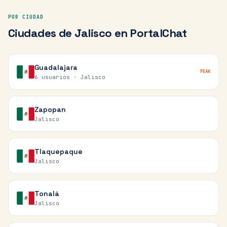
POR CIUDAD
Ciudades de
Jalisco
en PortalChat
Guadalajara
PEAK
6 usuarios ·
Jalisco
Zapopan
Jalisco
Tlaquepaque
Jalisco
Tonalá
Jalisco