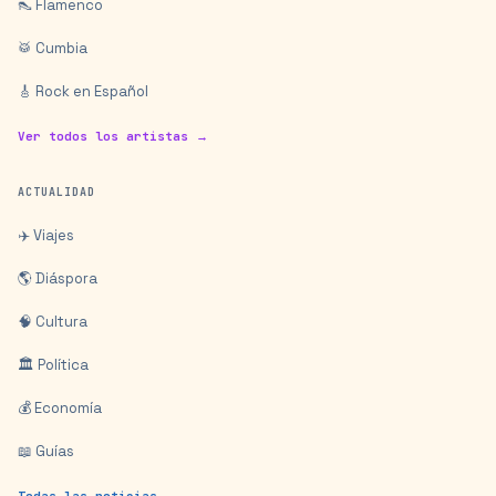
👠 Flamenco
🥁 Cumbia
🎸 Rock en Español
Ver todos los artistas →
ACTUALIDAD
✈️ Viajes
🌎 Diáspora
🧠 Cultura
🏛️ Política
💰 Economía
📖 Guías