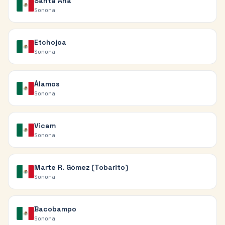
Santa Ana
Sonora
Etchojoa
Sonora
Álamos
Sonora
Vicam
Sonora
Marte R. Gómez (Tobarito)
Sonora
Bacobampo
Sonora