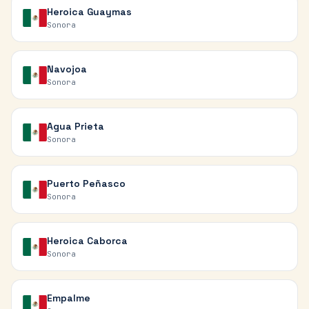
Heroica Guaymas
Sonora
Navojoa
Sonora
Agua Prieta
Sonora
Puerto Peñasco
Sonora
Heroica Caborca
Sonora
Empalme