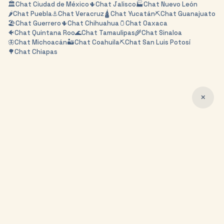
🏛️
Chat
Ciudad de México
🌵
Chat
Jalisco
🏭
Chat
Nuevo León
🌶️
Chat
Puebla
⚓
Chat
Veracruz
🛕
Chat
Yucatán
⛏️
Chat
Guanajuato
🏖️
Chat
Guerrero
🌵
Chat
Chihuahua
🫙
Chat
Oaxaca
🐠
Chat
Quintana Roo
🌊
Chat
Tamaulipas
🌾
Chat
Sinaloa
🦋
Chat
Michoacán
🏜️
Chat
Coahuila
⛏️
Chat
San Luis Potosí
🌳
Chat
Chiapas
✕