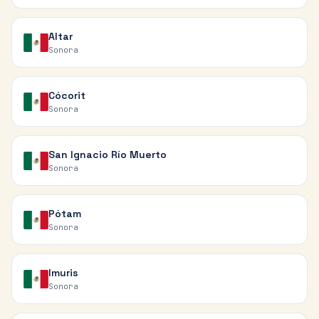
Altar
Sonora
Cócorit
Sonora
San Ignacio Río Muerto
Sonora
Pótam
Sonora
Imuris
Sonora