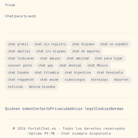
Trivial
Chat para tu web
chat gratis
chat sin registro
chat hispano
chat en español
chat adultos
chat irc hispano
chat de mayores
chat lesbianas
chat amigos
chat amistad
chat para ligar
conocer gente
chat gay
chat anónimo
chat México
chat España
chat Colombia
chat Argentina
chat Venezuela
chat reggaetón
chat anime
videojuegos
horóscopo
deportes
noticias
música hispana
Quiénes somos
Contacto
Privacidad
Aviso legal
Cookies
Normas
©
2026
PortalChat.es · Todos los derechos reservados
Uptime 99.9% · Chat siempre disponible