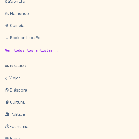
💃 Bachata
👠 Flamenco
🥁 Cumbia
🎸 Rock en Español
Ver todos los artistas →
ACTUALIDAD
✈️ Viajes
🌎 Diáspora
🧠 Cultura
🏛️ Política
💰 Economía
📖 Guías