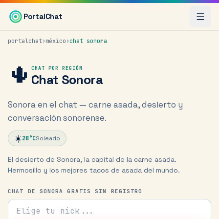
Saltar al contenido principal
PortalChat
portalchat
›
méxico
›
chat
sonora
🌵
CHAT POR REGIÓN
Chat
Sonora
Sonora en el chat — carne asada, desierto y
conversación sonorense.
☀️
28
°C
Soleado
El desierto de Sonora, la capital de la carne asada.
Hermosillo y los mejores tacos de asada del mundo.
CHAT DE SONORA GRATIS SIN REGISTRO
Tu nick para el chat