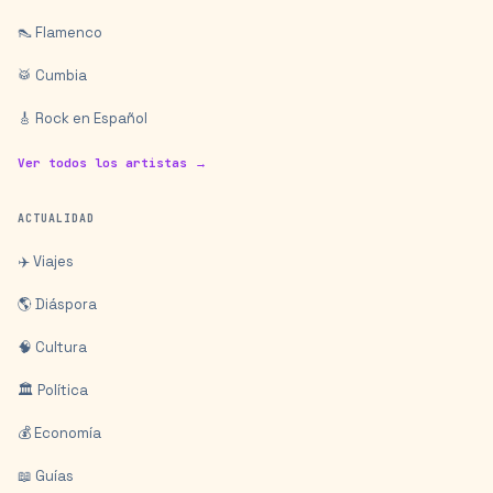
👠 Flamenco
🥁 Cumbia
🎸 Rock en Español
Ver todos los artistas →
ACTUALIDAD
✈️ Viajes
🌎 Diáspora
🧠 Cultura
🏛️ Política
💰 Economía
📖 Guías