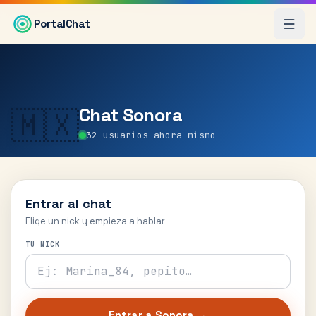
Saltar al contenido principal
PortalChat
Chat
Sonora
🇲🇽
32
usuarios ahora mismo
Entrar al chat
Elige un nick y empieza a hablar
TU NICK
Entrar a
Sonora
→