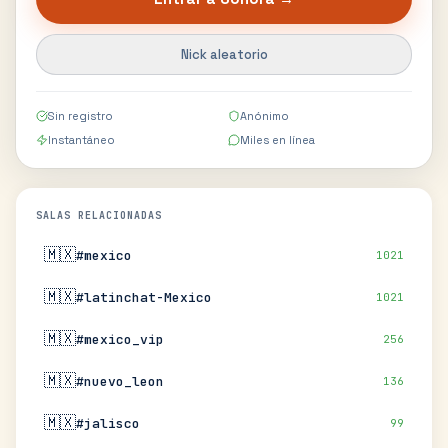
Nick aleatorio
Sin registro
Anónimo
Instantáneo
Miles en línea
SALAS RELACIONADAS
🇲🇽
#mexico
1021
🇲🇽
#latinchat-Mexico
1021
🇲🇽
#mexico_vip
256
🇲🇽
#nuevo_leon
136
🇲🇽
#jalisco
99