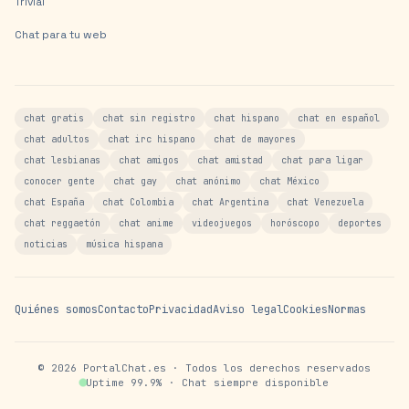
Trivial
Chat para tu web
chat gratis
chat sin registro
chat hispano
chat en español
chat adultos
chat irc hispano
chat de mayores
chat lesbianas
chat amigos
chat amistad
chat para ligar
conocer gente
chat gay
chat anónimo
chat México
chat España
chat Colombia
chat Argentina
chat Venezuela
chat reggaetón
chat anime
videojuegos
horóscopo
deportes
noticias
música hispana
Quiénes somos
Contacto
Privacidad
Aviso legal
Cookies
Normas
©
2026
PortalChat.es · Todos los derechos reservados
Uptime 99.9% · Chat siempre disponible