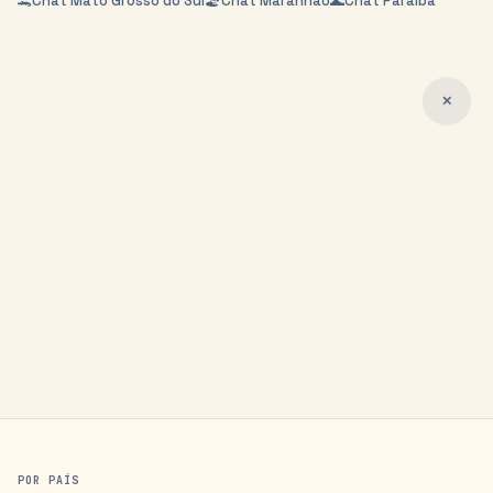
🐊
Chat
Mato Grosso do Sul
🏖️
Chat
Maranhão
🌊
Chat
Paraíba
✕
POR PAÍS