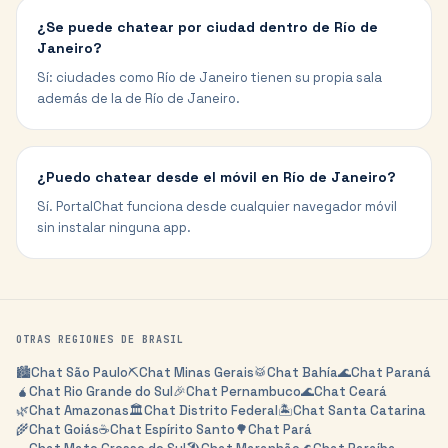
¿Se puede chatear por ciudad dentro de Río de
Janeiro?
Sí: ciudades como Río de Janeiro tienen su propia sala
además de la de Río de Janeiro.
¿Puedo chatear desde el móvil en Río de Janeiro?
Sí. PortalChat funciona desde cualquier navegador móvil
sin instalar ninguna app.
OTRAS REGIONES DE
BRASIL
🏙️
Chat
São Paulo
⛏️
Chat
Minas Gerais
🥁
Chat
Bahía
🌊
Chat
Paraná
🧉
Chat
Rio Grande do Sul
🎉
Chat
Pernambuco
🌊
Chat
Ceará
🌿
Chat
Amazonas
🏛️
Chat
Distrito Federal
🏝️
Chat
Santa Catarina
🌾
Chat
Goiás
☕
Chat
Espírito Santo
🌳
Chat
Pará