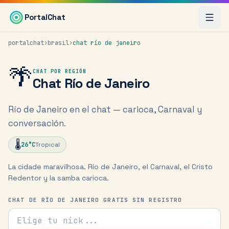
Saltar al contenido principal
PortalChat
portalchat
›
brasil
›
chat
río de janeiro
🌴
CHAT POR REGIÓN
Chat
Río de Janeiro
Río de Janeiro en el chat — carioca, Carnaval y
conversación.
🌡️
26
°C
Tropical
La cidade maravilhosa. Río de Janeiro, el Carnaval, el Cristo
Redentor y la samba carioca.
CHAT DE RÍO DE JANEIRO GRATIS SIN REGISTRO
Tu nick para el chat