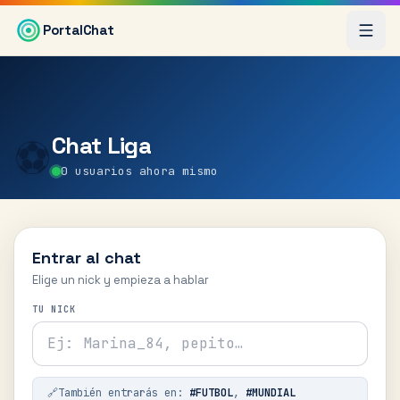
Saltar al contenido principal
PortalChat
Chat
Liga
⚽
0
usuarios ahora mismo
Entrar al chat
Elige un nick y empieza a hablar
TU NICK
🔗
También entrarás en:
#
FUTBOL
,
#
MUNDIAL