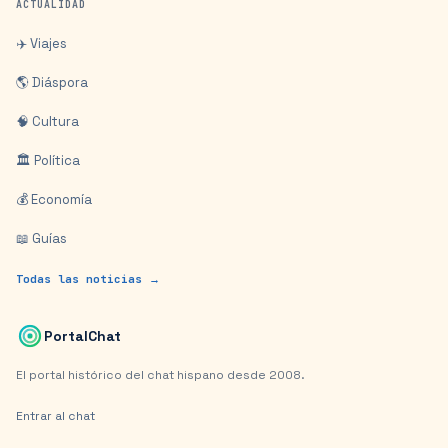
ACTUALIDAD
✈️ Viajes
🌎 Diáspora
🧠 Cultura
🏛️ Política
💰 Economía
📖 Guías
Todas las noticias →
PortalChat
El portal histórico del chat hispano desde 2008.
Entrar al chat