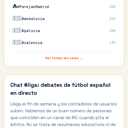
💑
#ParejasMadrid
310
🇪🇸
#andalucia
242
🇪🇸
#galicia
158
🇪🇸
#valencia
139
Ver todas las salas →
Chat #liga: debates de fútbol español
en directo
Llega el fin de semana y los contadores de usuarios
suben. Hablamos de un buen número de personas
que coinciden en un canal de IRC cuando pita el
árbitro. No se trata de resúmenes educativos ni de