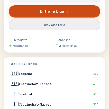
Entrar a
Liga
→
Nick aleatorio
Sin registro
Anónimo
Instantáneo
Miles en línea
SALAS RELACIONADAS
🇪🇸
#espana
652
🇪🇸
#latinchat-Espana
652
🇪🇸
#madrid
310
🇪🇸
#latinchat-Madrid
310