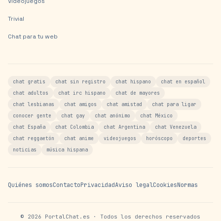
Videojuegos
Trivial
Chat para tu web
chat gratis
chat sin registro
chat hispano
chat en español
chat adultos
chat irc hispano
chat de mayores
chat lesbianas
chat amigos
chat amistad
chat para ligar
conocer gente
chat gay
chat anónimo
chat México
chat España
chat Colombia
chat Argentina
chat Venezuela
chat reggaetón
chat anime
videojuegos
horóscopo
deportes
noticias
música hispana
Quiénes somos
Contacto
Privacidad
Aviso legal
Cookies
Normas
©
2026
PortalChat.es · Todos los derechos reservados