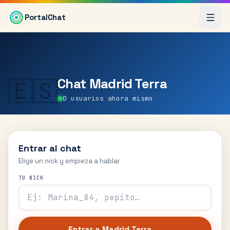
Saltar al contenido principal
PortalChat
Chat
Madrid Terra
🇪🇸
0
usuarios ahora mismo
Entrar al chat
Elige un nick y empieza a hablar
TU NICK
Entrar a
Madrid Terra
→