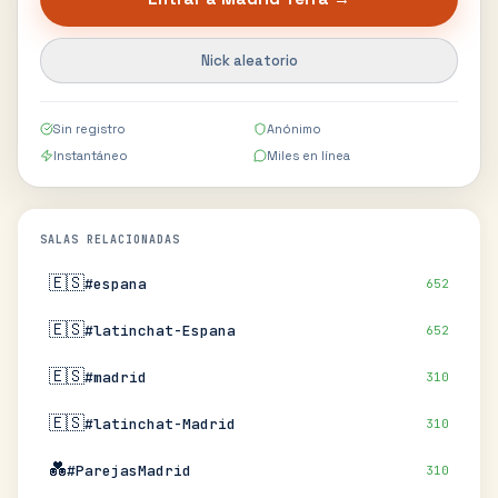
Nick aleatorio
Sin registro
Anónimo
Instantáneo
Miles en línea
SALAS RELACIONADAS
🇪🇸
#espana
652
🇪🇸
#latinchat-Espana
652
🇪🇸
#madrid
310
🇪🇸
#latinchat-Madrid
310
💑
#ParejasMadrid
310