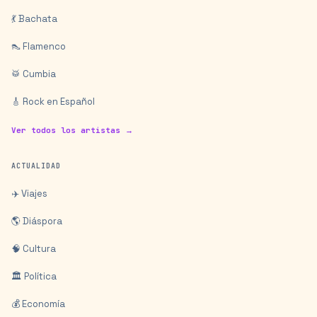
💃 Bachata
👠 Flamenco
🥁 Cumbia
🎸 Rock en Español
Ver todos los artistas →
ACTUALIDAD
✈️ Viajes
🌎 Diáspora
🧠 Cultura
🏛️ Política
💰 Economía