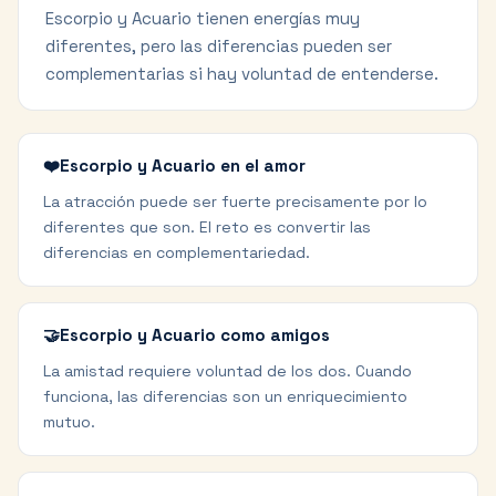
Escorpio y Acuario tienen energías muy
diferentes, pero las diferencias pueden ser
complementarias si hay voluntad de entenderse.
❤️
Escorpio y Acuario en el amor
La atracción puede ser fuerte precisamente por lo
diferentes que son. El reto es convertir las
diferencias en complementariedad.
🤝
Escorpio y Acuario como amigos
La amistad requiere voluntad de los dos. Cuando
funciona, las diferencias son un enriquecimiento
mutuo.