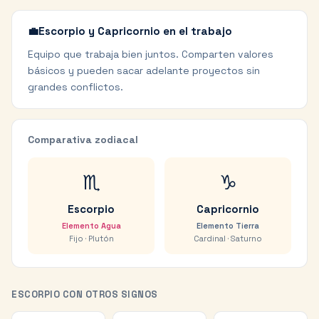
💼
Escorpio y Capricornio en el trabajo
Equipo que trabaja bien juntos. Comparten valores
básicos y pueden sacar adelante proyectos sin
grandes conflictos.
Comparativa zodiacal
♏
♑
Escorpio
Capricornio
Elemento
Agua
Elemento
Tierra
Fijo
·
Plutón
Cardinal
·
Saturno
ESCORPIO
CON OTROS SIGNOS