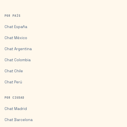
POR PAÍS
Chat
España
Chat
México
Chat
Argentina
Chat
Colombia
Chat
Chile
Chat
Perú
POR CIUDAD
Chat
Madrid
Chat
Barcelona