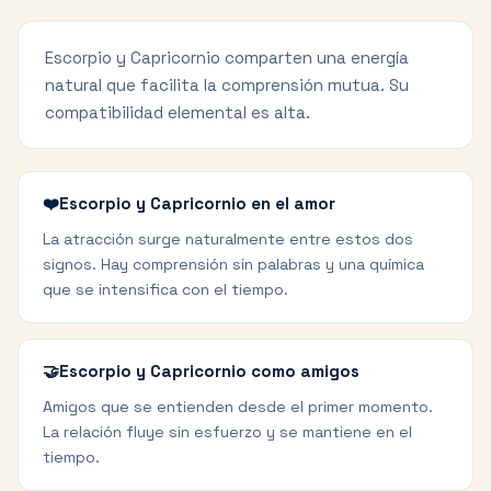
Escorpio y Capricornio comparten una energía
natural que facilita la comprensión mutua. Su
compatibilidad elemental es alta.
❤️
Escorpio y Capricornio en el amor
La atracción surge naturalmente entre estos dos
signos. Hay comprensión sin palabras y una química
que se intensifica con el tiempo.
🤝
Escorpio y Capricornio como amigos
Amigos que se entienden desde el primer momento.
La relación fluye sin esfuerzo y se mantiene en el
tiempo.