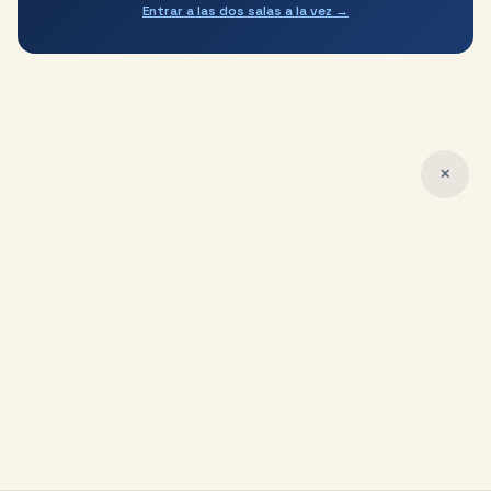
Entrar a las dos salas a la vez →
✕