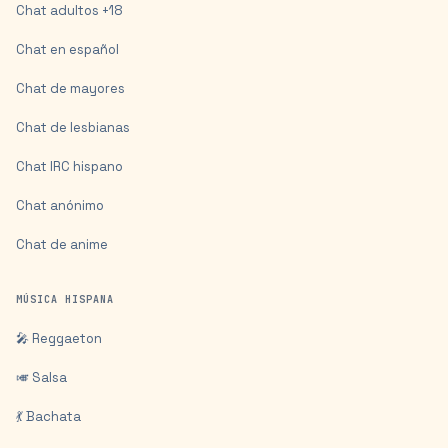
Chat adultos +18
Chat en español
Chat de mayores
Chat de lesbianas
Chat IRC hispano
Chat anónimo
Chat de anime
MÚSICA HISPANA
🎤 Reggaeton
🎺 Salsa
💃 Bachata