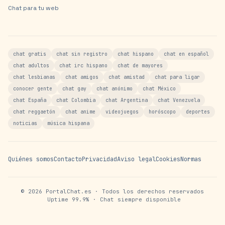
Chat para tu web
chat gratis
chat sin registro
chat hispano
chat en español
chat adultos
chat irc hispano
chat de mayores
chat lesbianas
chat amigos
chat amistad
chat para ligar
conocer gente
chat gay
chat anónimo
chat México
chat España
chat Colombia
chat Argentina
chat Venezuela
chat reggaetón
chat anime
videojuegos
horóscopo
deportes
noticias
música hispana
Quiénes somos
Contacto
Privacidad
Aviso legal
Cookies
Normas
©
2026
PortalChat.es · Todos los derechos reservados
Uptime 99.9% · Chat siempre disponible