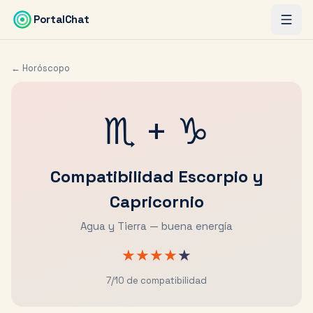
Saltar al contenido principal
PortalChat
← Horóscopo
♏
+
♑
Compatibilidad
Escorpio
y
Capricornio
Agua y Tierra — buena energía
★
★
★
★
★
7
/10 de compatibilidad