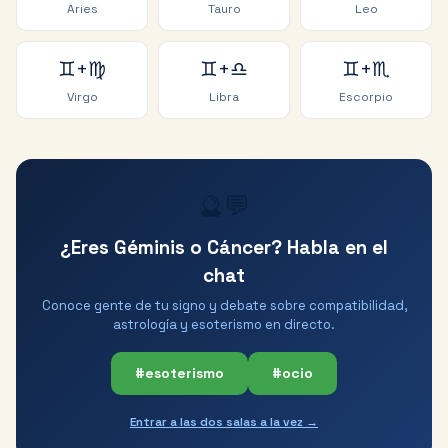
Aries
Tauro
Leo
♊
+
♍
♊
+
♎
♊
+
♏
Virgo
Libra
Escorpio
🔮💬
¿Eres Géminis o Cáncer? Habla en el
chat
Conoce gente de tu signo y debate sobre compatibilidad,
astrología y esoterismo en directo.
#esoterismo
#ocio
Entrar a las dos salas a la vez →