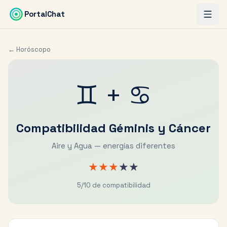
Saltar al contenido principal
PortalChat
← Horóscopo
♊
+
♋
Compatibilidad
Géminis
y
Cáncer
Aire y Agua — energías diferentes
★
★
★
★
★
5
/10 de compatibilidad