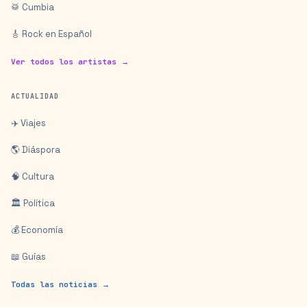
🥁 Cumbia
🎸 Rock en Español
Ver todos los artistas →
ACTUALIDAD
✈️ Viajes
🌎 Diáspora
🧠 Cultura
🏛️ Política
💰 Economía
📖 Guías
Todas las noticias →