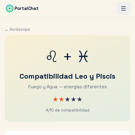
Saltar al contenido principal
PortalChat
← Horóscopo
♌
+
♓
Compatibilidad
Leo
y
Piscis
Fuego y Agua — energías diferentes
★
★
★
★
★
4
/10 de compatibilidad