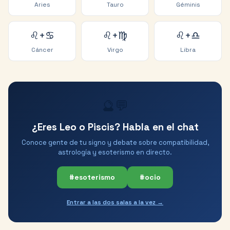
Aries
Tauro
Géminis
♌
+
♋
♌
+
♍
♌
+
♎
Cáncer
Virgo
Libra
🔮💬
¿Eres Leo o Piscis? Habla en el chat
Conoce gente de tu signo y debate sobre compatibilidad,
astrología y esoterismo en directo.
#esoterismo
#ocio
Entrar a las dos salas a la vez →