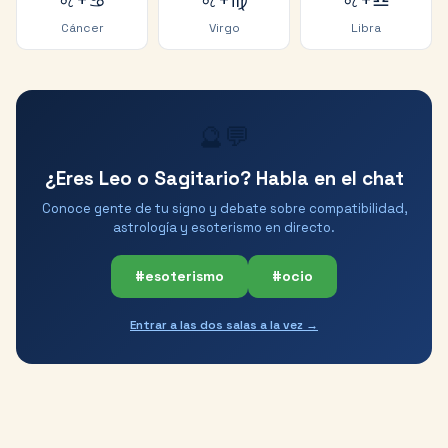
♌
+
♋
♌
+
♍
♌
+
♎
Cáncer
Virgo
Libra
🔮💬
¿Eres Leo o Sagitario? Habla en el chat
Conoce gente de tu signo y debate sobre compatibilidad,
astrología y esoterismo en directo.
#esoterismo
#ocio
Entrar a las dos salas a la vez →