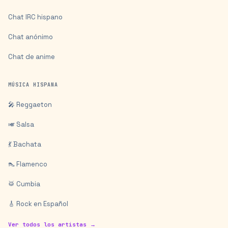
Chat IRC hispano
Chat anónimo
Chat de anime
MÚSICA HISPANA
🎤 Reggaeton
🎺 Salsa
💃 Bachata
👠 Flamenco
🥁 Cumbia
🎸 Rock en Español
Ver todos los artistas →