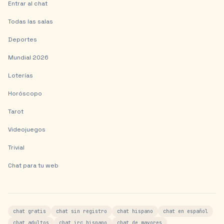
Entrar al chat
Todas las salas
Deportes
Mundial 2026
Loterías
Horóscopo
Tarot
Videojuegos
Trivial
Chat para tu web
chat gratis
chat sin registro
chat hispano
chat en español
chat adultos
chat irc hispano
chat de mayores