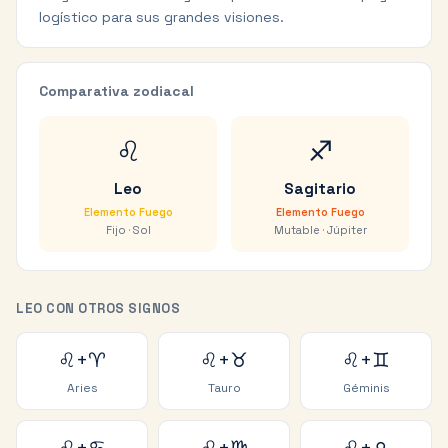
logístico para sus grandes visiones.
Comparativa zodiacal
♌
♐
Leo
Sagitario
Elemento
Fuego
Elemento
Fuego
Fijo
·
Sol
Mutable
·
Júpiter
LEO
CON OTROS SIGNOS
♌
+
♈
♌
+
♉
♌
+
♊
Aries
Tauro
Géminis