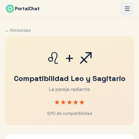
Saltar al contenido principal
PortalChat
← Horóscopo
♌
+
♐
Compatibilidad
Leo
y
Sagitario
La pareja radiante
★
★
★
★
★
9
/10 de compatibilidad