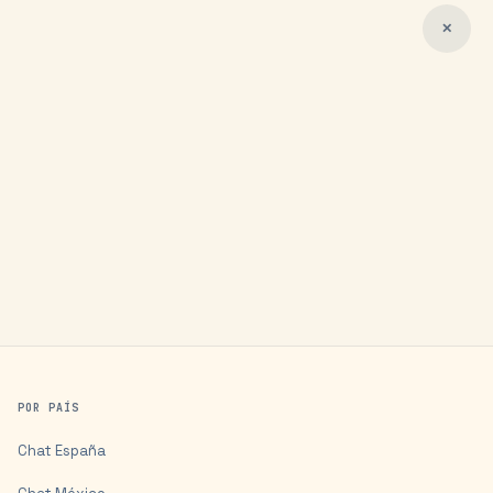
✕
POR PAÍS
Chat
España