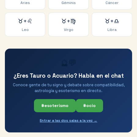
Aries
Géminis
Cáncer
♉
+
♌
♉
+
♍
♉
+
♎
Leo
Virgo
Libra
🔮💬
¿Eres Tauro o Acuario? Habla en el chat
Conoce gente de tu signo y debate sobre compatibilidad,
astrología y esoterismo en directo.
#esoterismo
#ocio
Entrar a las dos salas a la vez →