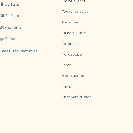
Entrar al chat
🧠 Cultura
Todas las salas
🏛️ Política
Deportes
💰 Economía
Mundial 2026
📖 Guías
Loterías
Todas las noticias →
Horóscopo
Tarot
Videojuegos
Trivial
Chat para tu web