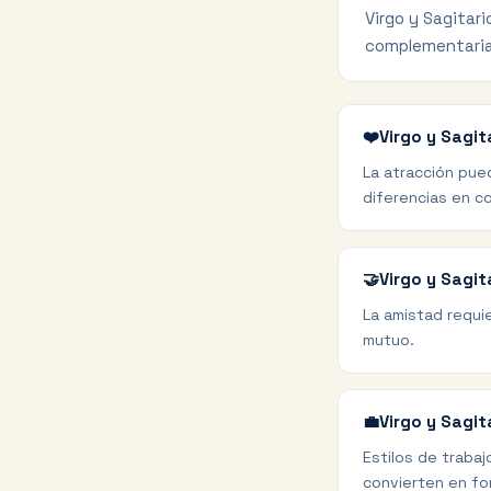
Virgo y Sagitar
complementaria
❤️
Virgo y Sagit
La atracción pue
diferencias en c
🤝
Virgo y Sagi
La amistad requi
mutuo.
💼
Virgo y Sagit
Estilos de traba
convierten en fo