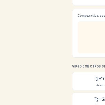
Comparativa zod
VIRGO
CON OTROS S
♍
+
Aries
♍
+