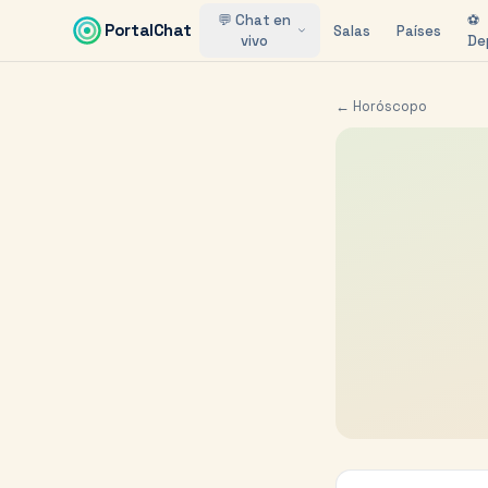
Saltar al contenido principal
💬 Chat en
⚽
PortalChat
Salas
Países
vivo
De
← Horóscopo