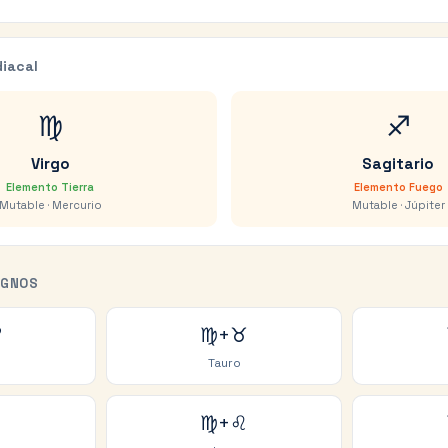
iacal
♍
♐
Virgo
Sagitario
Elemento
Tierra
Elemento
Fuego
Mutable
·
Mercurio
Mutable
·
Júpiter
IGNOS
♈
♍
+
♉
Tauro
♋
♍
+
♌