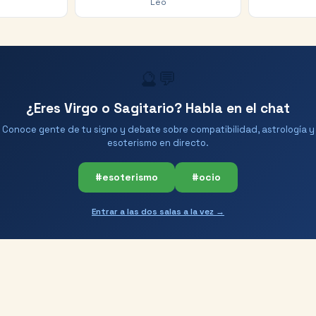
Leo
🔮💬
¿Eres Virgo o Sagitario? Habla en el chat
Conoce gente de tu signo y debate sobre compatibilidad, astrología y
esoterismo en directo.
#esoterismo
#ocio
Entrar a las dos salas a la vez →