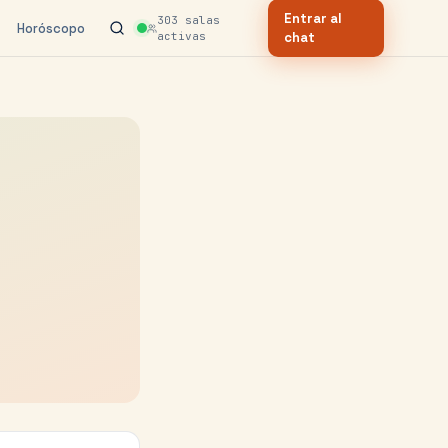
Entrar al
303
salas
Horóscopo
activas
chat