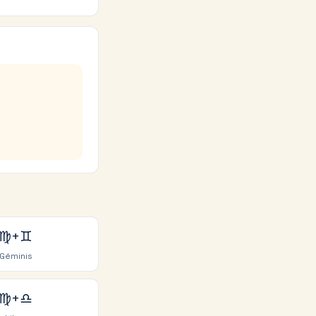
♍
+
♊
Géminis
♍
+
♎