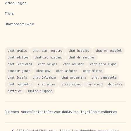
Videojuegos
Trivial
Chat para tu web
chat gratis
chat sin registro
chat hispano
chat en español
chat adultos
chat irc hispano
chat de mayores
chat lesbianas
chat amigos
chat amistad
chat para ligar
conocer gente
chat gay
chat anónimo
chat México
chat España
chat Colombia
chat Argentina
chat Venezuela
chat reggaetón
chat anime
videojuegos
horóscopo
deportes
noticias
música hispana
Quiénes somos
Contacto
Privacidad
Aviso legal
Cookies
Normas
©
2026
PortalChat.es · Todos los derechos reservados