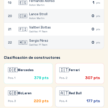
Fernando Alonso
🇪🇸
1
19
pts
Aston Martin
Lance Stroll
🇨🇦
0
20
pts
Aston Martin
Valtteri Bottas
🇫🇮
0
21
pts
Cadillac F1 Team
Sergio Pérez
🇲🇽
0
22
pts
Cadillac F1 Team
Clasificación de constructores
🇩🇪
🇮🇹
Mercedes
Ferrari
379
pts
307
pts
Pos.
1
Pos.
2
🇬🇧
🇦🇹
McLaren
Red Bull
220
pts
177
pts
Pos.
3
Pos.
4