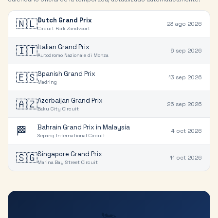
Dutch Grand Prix
🇳🇱
23 ago 2026
Circuit Park Zandvoort
Italian Grand Prix
🇮🇹
6 sep 2026
Autodromo Nazionale di Monza
Spanish Grand Prix
🇪🇸
13 sep 2026
Madring
Azerbaijan Grand Prix
🇦🇿
26 sep 2026
Baku City Circuit
Bahrain Grand Prix in Malaysia
🏁
4 oct 2026
Sepang International Circuit
Singapore Grand Prix
🇸🇬
11 oct 2026
Marina Bay Street Circuit
🏎️