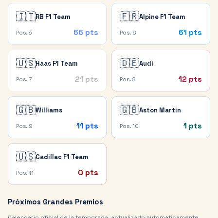
🇮🇹
🇫🇷
RB F1 Team
Alpine F1 Team
66
pts
61
pts
Pos.
5
Pos.
6
🇺🇸
🇩🇪
Haas F1 Team
Audi
21
pts
12
pts
Pos.
7
Pos.
8
🇬🇧
🇬🇧
Williams
Aston Martin
11
pts
1
pts
Pos.
9
Pos.
10
🇺🇸
Cadillac F1 Team
0
pts
Pos.
11
Próximos Grandes Premios
Calendario oficial de la temporada, actualizado automáticamente.