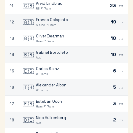
Arvid Lindblad
🇬🇧
23
11
pts
RB F1 Team
Franco Colapinto
🇦🇷
19
12
pts
Alpine F1 Team
Oliver Bearman
🇬🇧
18
13
pts
Haas F1 Team
Gabriel Bortoleto
🇧🇷
10
14
pts
Audi
Carlos Sainz
🇪🇸
6
15
pts
Williams
Alexander Albon
🇹🇭
5
16
pts
Williams
Esteban Ocon
🇫🇷
3
17
pts
Haas F1 Team
Nico Hülkenberg
🇩🇪
2
18
pts
Audi