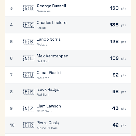
George Russell
🇬🇧
160
3
pts
Mercedes
Charles Leclerc
🇲🇨
138
4
pts
Ferrari
Lando Norris
🇬🇧
128
5
pts
McLaren
Max Verstappen
🇳🇱
109
6
pts
Red Bull
Oscar Piastri
🇦🇺
92
7
pts
McLaren
Isack Hadjar
🇫🇷
68
8
pts
Red Bull
Liam Lawson
🇳🇿
43
9
pts
RB F1 Team
Pierre Gasly
🇫🇷
42
10
pts
Alpine F1 Team