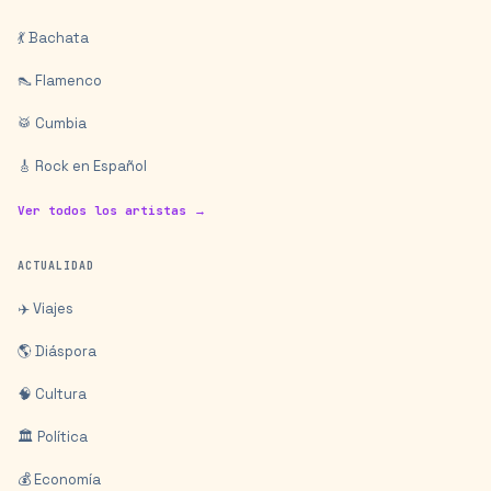
💃 Bachata
👠 Flamenco
🥁 Cumbia
🎸 Rock en Español
Ver todos los artistas →
ACTUALIDAD
✈️ Viajes
🌎 Diáspora
🧠 Cultura
🏛️ Política
💰 Economía