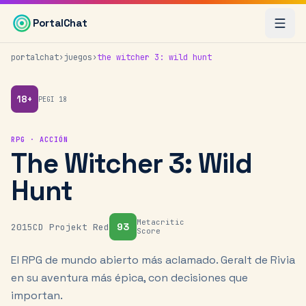
Saltar al contenido principal
Es un juego de rol y acción en mundo abierto basado en la 
PortalChat
portalchat
›
juegos
›
the witcher 3: wild hunt
18
+
PEGI
18
RPG · ACCIÓN
The Witcher 3: Wild
Hunt
Metacritic
93
2015
CD Projekt Red
Score
El RPG de mundo abierto más aclamado. Geralt de Rivia
en su aventura más épica, con decisiones que
importan.