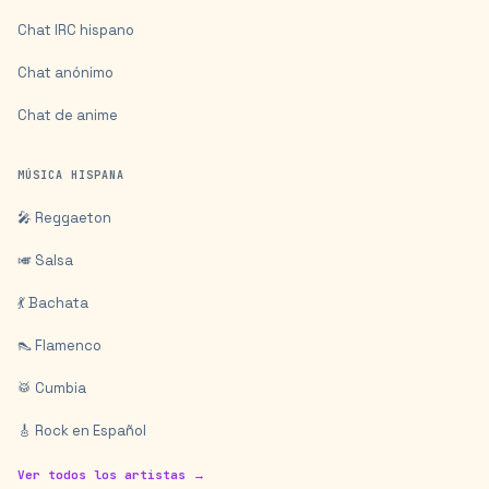
Chat IRC hispano
Chat anónimo
Chat de anime
MÚSICA HISPANA
🎤 Reggaeton
🎺 Salsa
💃 Bachata
👠 Flamenco
🥁 Cumbia
🎸 Rock en Español
Ver todos los artistas →