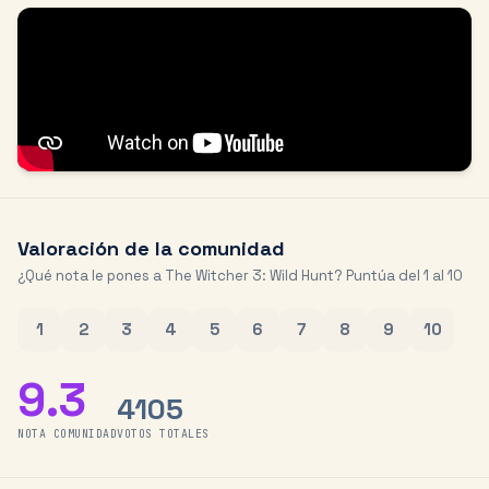
Valoración de la comunidad
¿Qué nota le pones a
The Witcher 3: Wild Hunt
? Puntúa del 1 al 10
1
2
3
4
5
6
7
8
9
10
9.3
4105
NOTA COMUNIDAD
VOTOS TOTALES