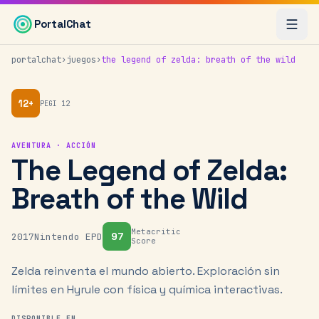
Saltar al contenido principal
The Legend of Zelda: Breath of the Wild es un videojuego 
PortalChat
portalchat
›
juegos
›
the legend of zelda: breath of the wild
12
+
PEGI
12
AVENTURA · ACCIÓN
The Legend of Zelda:
Breath of the Wild
Metacritic
97
2017
Nintendo EPD
Score
Zelda reinventa el mundo abierto. Exploración sin
límites en Hyrule con física y química interactivas.
DISPONIBLE EN