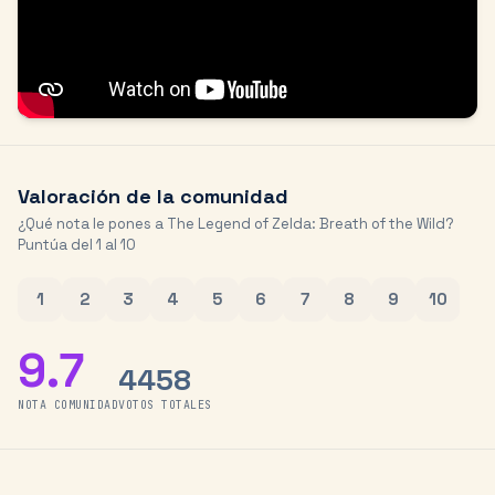
Valoración de la comunidad
¿Qué nota le pones a
The Legend of Zelda: Breath of the Wild
?
Puntúa del 1 al 10
1
2
3
4
5
6
7
8
9
10
9.7
4458
NOTA COMUNIDAD
VOTOS TOTALES