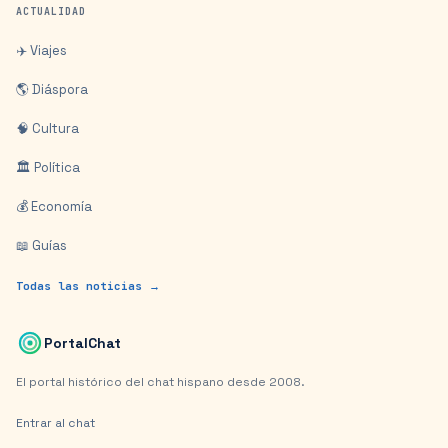
ACTUALIDAD
✈️ Viajes
🌎 Diáspora
🧠 Cultura
🏛️ Política
💰 Economía
📖 Guías
Todas las noticias →
PortalChat
El portal histórico del chat hispano desde 2008.
Entrar al chat