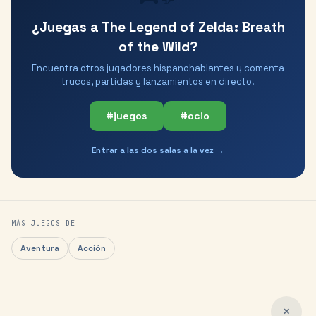
¿Juegas a The Legend of Zelda: Breath
of the Wild?
Encuentra otros jugadores hispanohablantes y comenta
trucos, partidas y lanzamientos en directo.
#juegos
#ocio
Entrar a las dos salas a la vez →
MÁS JUEGOS DE
Aventura
Acción
✕