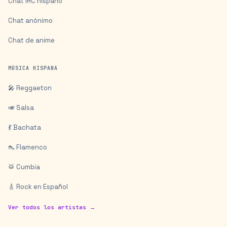
Chat IRC hispano
Chat anónimo
Chat de anime
MÚSICA HISPANA
🎤 Reggaeton
🎺 Salsa
💃 Bachata
👠 Flamenco
🥁 Cumbia
🎸 Rock en Español
Ver todos los artistas →