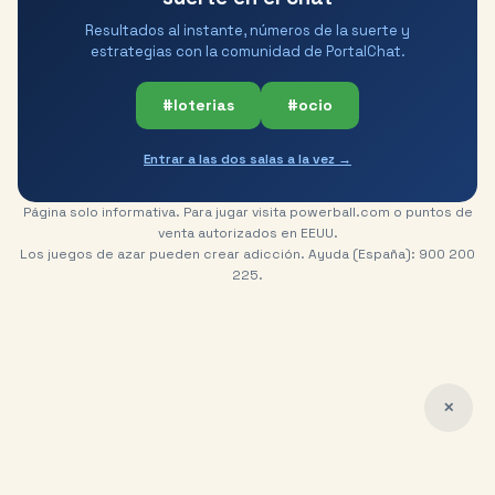
Resultados al instante, números de la suerte y
estrategias con la comunidad de PortalChat.
#loterias
#ocio
Entrar a las dos salas a la vez →
Página solo informativa. Para jugar visita powerball.com o puntos de
venta autorizados en EEUU.
Los juegos de azar pueden crear adicción. Ayuda (España): 900 200
225.
✕