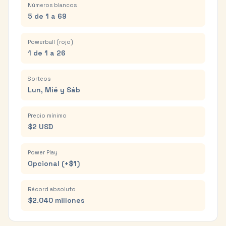
Números blancos
5 de 1 a 69
Powerball (rojo)
1 de 1 a 26
Sorteos
Lun, Mié y Sáb
Precio mínimo
$2 USD
Power Play
Opcional (+$1)
Récord absoluto
$2.040 millones