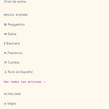
Chat de anime
MÚSICA HISPANA
🎤 Reggaeton
🎺 Salsa
💃 Bachata
👠 Flamenco
🥁 Cumbia
🎸 Rock en Español
Ver todos los artistas →
ACTUALIDAD
✈️ Viajes