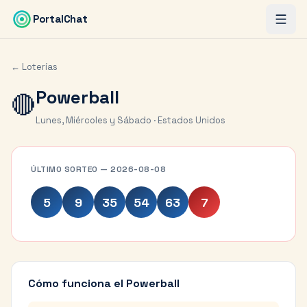
Saltar al contenido principal
PortalChat
← Loterías
Powerball
🔴
Lunes, Miércoles y Sábado · Estados Unidos
ÚLTIMO SORTEO — 2026-08-08
5
9
35
54
63
7
Cómo funciona el Powerball