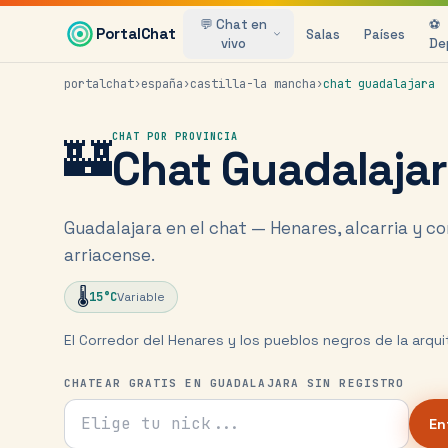
Saltar al contenido principal
💬 Chat en
⚽
PortalChat
Salas
Países
vivo
De
portalchat
›
españa
›
castilla-la mancha
›
chat
guadalajara
🏰
CHAT POR PROVINCIA
Chat
Guadalaja
Guadalajara en el chat — Henares, alcarria y c
arriacense.
🌡️
15
°C
Variable
El Corredor del Henares y los pueblos negros de la arqui
CHATEAR GRATIS EN GUADALAJARA SIN REGISTRO
Tu nick para el chat
En