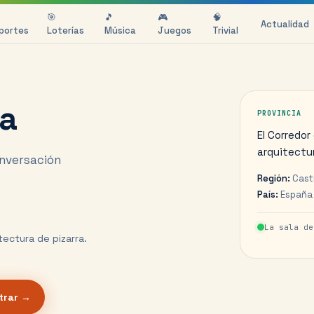
🎯
🎵
🎮
🧠
Actualidad
portes
Loterías
Música
Juegos
Trivial
ra
PROVINCIA
El Corredor
arquitectur
onversación
Región:
Cast
País:
España
La sala d
tectura de pizarra.
trar →