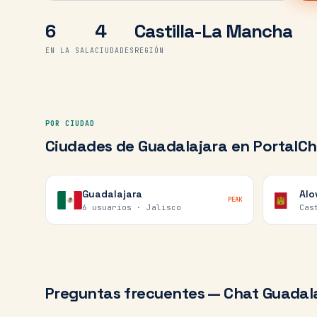
6
4
Castilla-La Mancha
EN LA SALA
CIUDADES
REGIÓN
POR CIUDAD
Ciudades de
Guadalajara
en PortalCh
Guadalajara
Alo
PEAK
6 usuarios ·
Jalisco
Cas
Preguntas frecuentes — Chat
Guadal