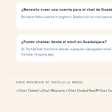
¿Necesito crear una cuenta para el chat de Guad
No hace falta cuenta ni registro. Basta con un nick para en
¿Puedo chatear desde el móvil en Guadalajara?
Sí. PortalChat funciona desde cualquier navegador móvil
instalar ninguna app.
OTRAS PROVINCIAS DE
CASTILLA-LA MANCHA
⚔️
Chat
Toledo
🔪
Chat
Albacete
🍷
Chat
Ciudad Real
🏞️
Chat
C