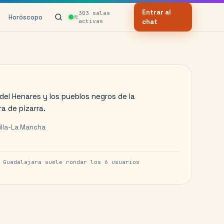
Entrar al
303
salas
Horóscopo
activas
chat
 del Henares y los pueblos negros de la
a de pizarra.
illa-La Mancha
e
Guadalajara
suele rondar los
6
usuarios