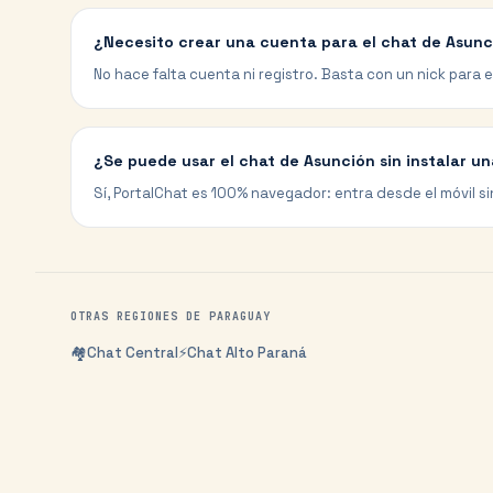
¿Necesito crear una cuenta para el chat de Asun
No hace falta cuenta ni registro. Basta con un nick para en
¿Se puede usar el chat de Asunción sin instalar u
Sí, PortalChat es 100% navegador: entra desde el móvil si
OTRAS REGIONES DE
PARAGUAY
🏘️
Chat
Central
⚡
Chat
Alto Paraná