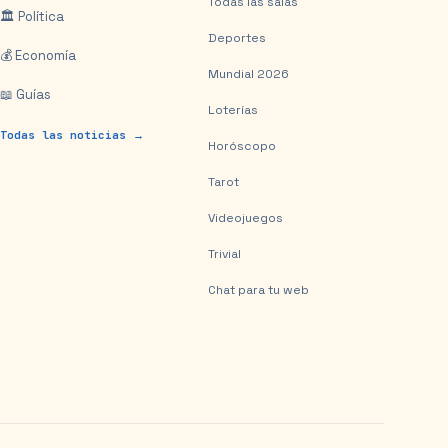
Todas las salas
🏛️ Política
Deportes
💰 Economía
Mundial 2026
📖 Guías
Loterías
Todas las noticias →
Horóscopo
Tarot
Videojuegos
Trivial
Chat para tu web