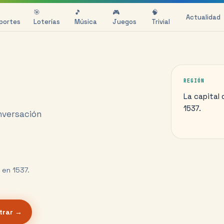
🎯
🎵
🎮
🧠
Actualidad
portes
Loterías
Música
Juegos
Trivial
REGIÓN
La capital
1537.
nversación
 en 1537.
trar →