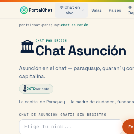
Saltar al contenido principal
💬 Chat en
⚽
PortalChat
Salas
Países
vivo
De
portalchat
›
paraguay
›
chat
asunción
🏛️
CHAT POR REGIÓN
Chat
Asunción
Asunción en el chat — paraguayo, guaraní y co
capitalina.
🌡️
24
°C
Variable
La capital de Paraguay — la madre de ciudades, fundada
CHAT DE ASUNCIÓN GRATIS SIN REGISTRO
Tu nick para el chat
En