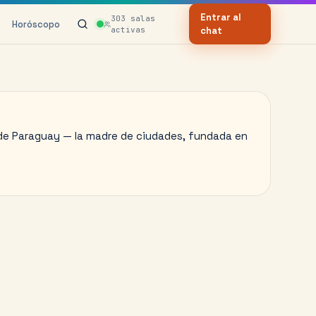
Entrar al
303
salas
Horóscopo
activas
chat
 de Paraguay — la madre de ciudades, fundada en