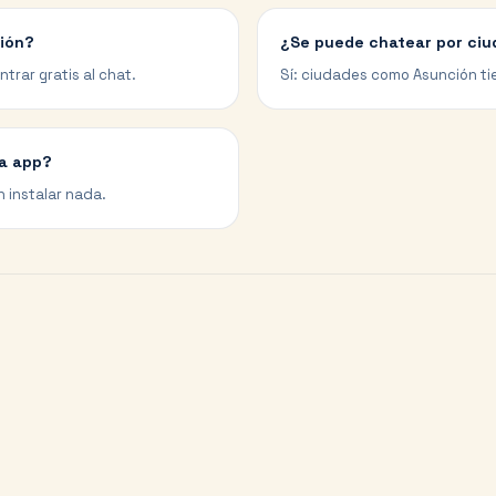
ción?
¿Se puede chatear por ciu
trar gratis al chat.
Sí: ciudades como Asunción ti
na app?
n instalar nada.