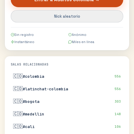
Nick aleatorio
Sin registro
Anónimo
Instantáneo
Miles en línea
SALAS RELACIONADAS
🇨🇴
#colombia
556
🇨🇴
#latinchat-colombia
556
🇨🇴
#bogota
303
🇨🇴
#medellin
148
🇨🇴
#cali
106