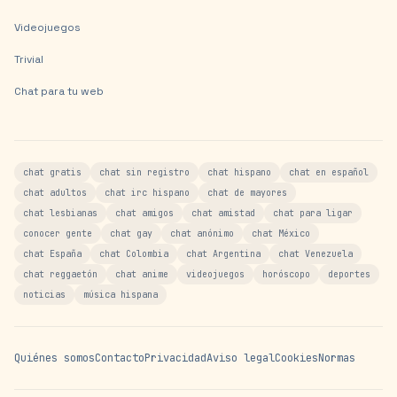
Videojuegos
Trivial
Chat para tu web
chat gratis
chat sin registro
chat hispano
chat en español
chat adultos
chat irc hispano
chat de mayores
chat lesbianas
chat amigos
chat amistad
chat para ligar
conocer gente
chat gay
chat anónimo
chat México
chat España
chat Colombia
chat Argentina
chat Venezuela
chat reggaetón
chat anime
videojuegos
horóscopo
deportes
noticias
música hispana
Quiénes somos
Contacto
Privacidad
Aviso legal
Cookies
Normas