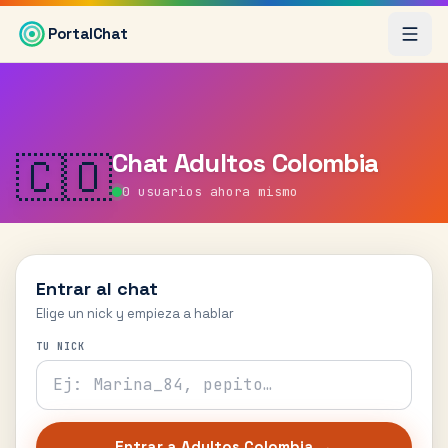
Saltar al contenido principal
PortalChat
Chat
Adultos Colombia
🇨🇴
0
usuarios ahora mismo
Entrar al chat
Elige un nick y empieza a hablar
TU NICK
Entrar a
Adultos Colombia
→