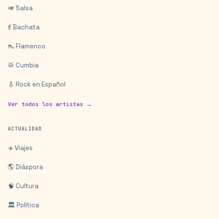
🎺 Salsa
💃 Bachata
👠 Flamenco
🥁 Cumbia
🎸 Rock en Español
Ver todos los artistas →
ACTUALIDAD
✈️ Viajes
🌎 Diáspora
🧠 Cultura
🏛️ Política