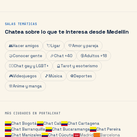
SALAS TEMÁTICAS
Chatea sobre lo que te interesa desde
Medellín
👥
Hacer amigos
💘
Ligar
💛
Amor y pareja
🤝
Conocer gente
🎉
Chat +40
🔞
Adultos +18
🏳️‍🌈
Chat gay y LGBT+
🔮
Tarot y esoterismo
🎮
Videojuegos
🎵
Música
⚽
Deportes
🌸
Anime y manga
MÁS CIUDADES EN PORTALCHAT
Chat
Bogotá
Chat
Cali
Chat
Cartagena
Chat
Barranquilla
Chat
Bucaramanga
Chat
Pereira
Chat
Manizales
Chat
Cúcuta
Madrid
Barcelona