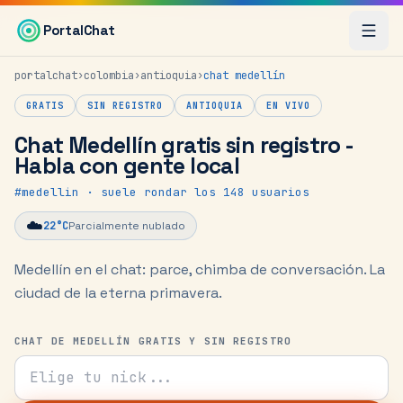
Saltar al contenido principal
PortalChat
portalchat
›
colombia
›
antioquia
›
chat
medellín
GRATIS
SIN REGISTRO
ANTIOQUIA
EN VIVO
Chat Medellín gratis sin registro -
Habla con gente local
#
medellin
· suele rondar los 148 usuarios
☁️
22
°C
Parcialmente nublado
Medellín en el chat: parce, chimba de conversación.
La
ciudad de la eterna primavera.
CHAT DE MEDELLÍN GRATIS Y SIN REGISTRO
Tu nick para el chat