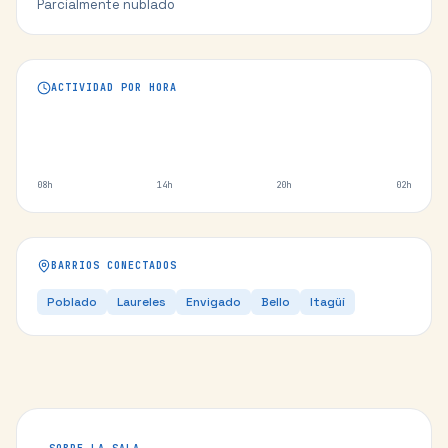
Parcialmente nublado
ACTIVIDAD POR HORA
08h
14h
20h
02h
BARRIOS CONECTADOS
Poblado
Laureles
Envigado
Bello
Itagüí