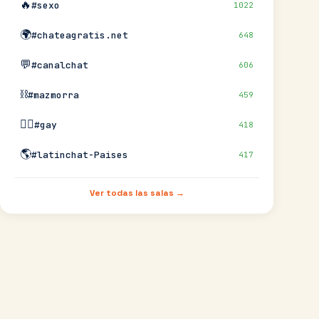
🔥
#sexo
1022
🌍
#chateagratis.net
648
💬
#canalchat
606
⛓️
#mazmorra
459
🏳️‍🌈
#gay
418
🌎
#latinchat-Paises
417
Ver todas las salas →