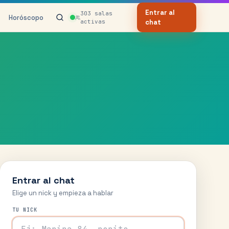
Entrar al
303
salas
Horóscopo
activas
chat
Entrar al chat
Elige un nick y empieza a hablar
TU NICK