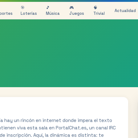
🎯
🎵
🎮
🧠
Actualidad
portes
Loterías
Música
Juegos
Trivial
ía hay un rincón en internet donde impera el texto
tienen viva esta sala en PortalChat.es, un canal IRC
e inscripción. Aquí, la dinámica es distinta: te