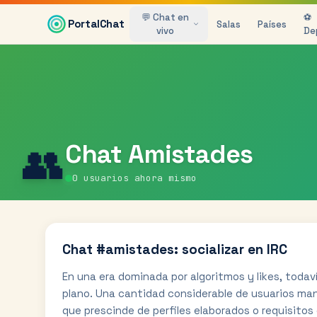
Saltar al contenido principal
💬 Chat en
⚽
PortalChat
Salas
Países
vivo
De
👥
Chat
Amistades
0
usuarios ahora mismo
Chat #amistades: socializar en IRC
En una era dominada por algoritmos y likes, todav
plano. Una cantidad considerable de usuarios man
que prescinde de perfiles elaborados o requisitos d