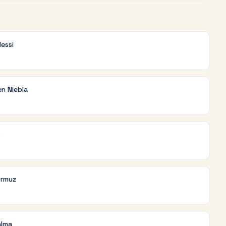
essi
en Niebla
o
Ormuz
alma