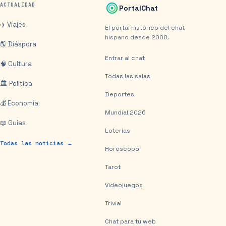
ACTUALIDAD
PortalChat
✈️ Viajes
El portal histórico del chat
hispano desde 2008.
🌎 Diáspora
Entrar al chat
🧠 Cultura
Todas las salas
🏛️ Política
Deportes
💰 Economía
Mundial 2026
📖 Guías
Loterías
Todas las noticias →
Horóscopo
Tarot
Videojuegos
Trivial
Chat para tu web