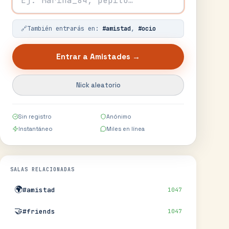
🔗
También entrarás en:
#
amistad
,
#
ocio
Entrar a
Amistades
→
Nick aleatorio
Sin registro
Anónimo
Instantáneo
Miles en línea
SALAS RELACIONADAS
🌍
#amistad
1047
🤝
#friends
1047