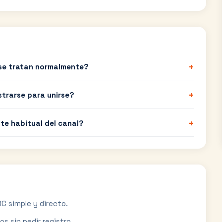
+
se tratan normalmente?
+
strarse para unirse?
+
te habitual del canal?
C simple y directo.
s sin pedir registro.