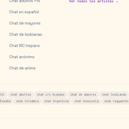
Chat adultos +18
Ver todos los artistas →
Chat en español
Chat de mayores
Chat de lesbianas
Chat IRC hispano
Chat anónimo
Chat de anime
ñol
chat adultos
chat irc hispano
chat de mayores
chat lesbianas
España
chat Colombia
chat Argentina
chat Venezuela
chat reggaetón
s