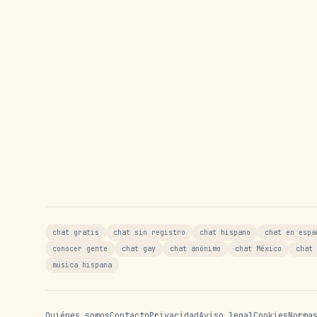
chat gratis
chat sin registro
chat hispano
chat en espa
conocer gente
chat gay
chat anónimo
chat México
chat 
música hispana
Quiénes somos
Contacto
Privacidad
Aviso legal
Cookies
Norma