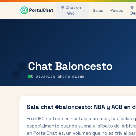
Saltar al contenido principal
💬 Chat en
⚽
PortalChat
Salas
Países
vivo
De
🏀
Chat
Baloncesto
0
usuarios ahora mismo
Sala chat #baloncesto: NBA y ACB en d
En el IRC no todo es nostalgia arcaica; hay salas
especialmente cuando suena el silbato del árbitr
en PortalChat.es, un volumen que no es trivial par