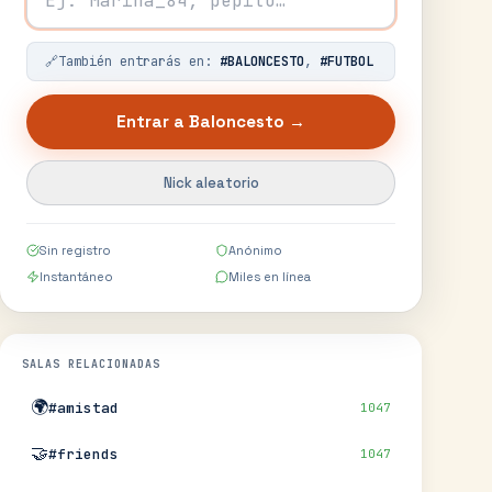
🔗
También entrarás en:
#
BALONCESTO
,
#
FUTBOL
Entrar a
Baloncesto
→
Nick aleatorio
Sin registro
Anónimo
Instantáneo
Miles en línea
SALAS RELACIONADAS
🌍
#amistad
1047
🤝
#friends
1047