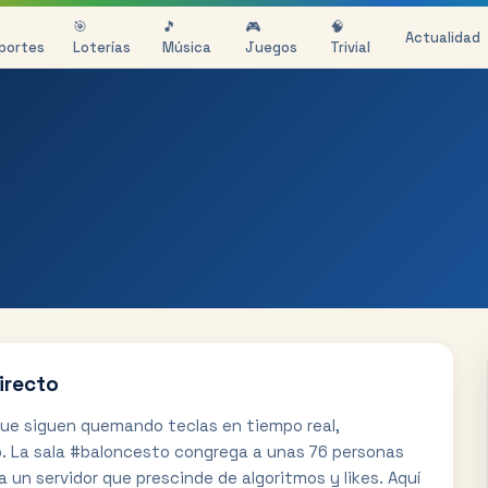
🎯
🎵
🎮
🧠
Actualidad
portes
Loterías
Música
Juegos
Trivial
irecto
 que siguen quemando teclas en tiempo real,
o. La sala #baloncesto congrega a unas 76 personas
a un servidor que prescinde de algoritmos y likes. Aquí