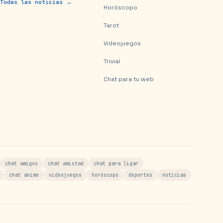
Todas las noticias →
Horóscopo
Tarot
Videojuegos
Trivial
Chat para tu web
chat amigos
chat amistad
chat para ligar
chat anime
videojuegos
horóscopo
deportes
noticias