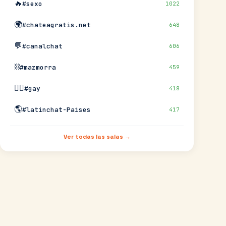
🔥
#sexo
1022
🌍
#chateagratis.net
648
💬
#canalchat
606
⛓️
#mazmorra
459
🏳️‍🌈
#gay
418
🌎
#latinchat-Paises
417
Ver todas las salas →