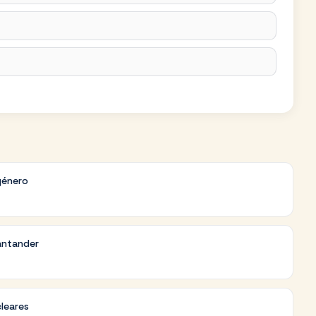
género
antander
cleares