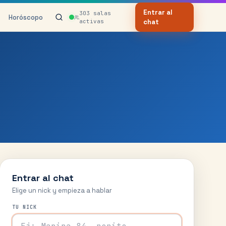
Entrar al
303
salas
Horóscopo
activas
chat
Entrar al chat
Elige un nick y empieza a hablar
TU NICK