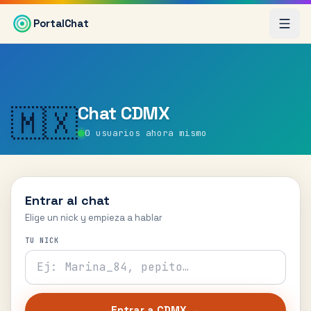
Saltar al contenido principal
PortalChat
Chat
CDMX
🇲🇽
0
usuarios ahora mismo
Entrar al chat
Elige un nick y empieza a hablar
TU NICK
Entrar a
CDMX
→