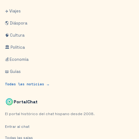
✈️ Viajes
🌎 Diáspora
🧠 Cultura
🏛️ Política
💰 Economía
📖 Guías
Todas las noticias →
PortalChat
El portal histórico del chat hispano desde 2008.
Entrar al chat
Todas las salas