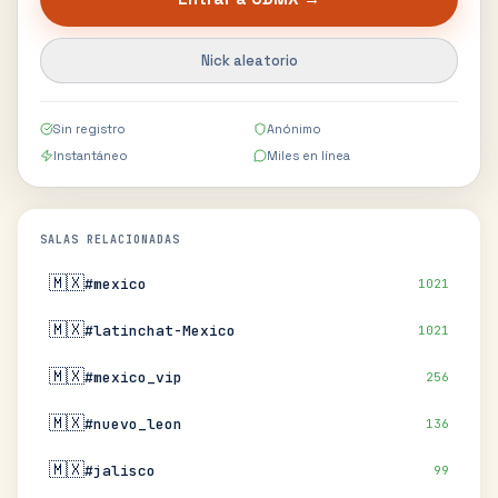
Nick aleatorio
Sin registro
Anónimo
Instantáneo
Miles en línea
SALAS RELACIONADAS
🇲🇽
#mexico
1021
🇲🇽
#latinchat-Mexico
1021
🇲🇽
#mexico_vip
256
🇲🇽
#nuevo_leon
136
🇲🇽
#jalisco
99