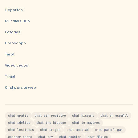
Deportes
Mundial 2026
Loterías
Horóscopo
Tarot
Videojuegos
Trivial
Chat para tu web
chat gratis
chat sin registro
chat hispano
chat en español
chat adultos
chat irc hispano
chat de mayores
chat lesbianas
chat amigos
chat amistad
chat para ligar
conocer gente
chat gay
chat anónimo
chat México