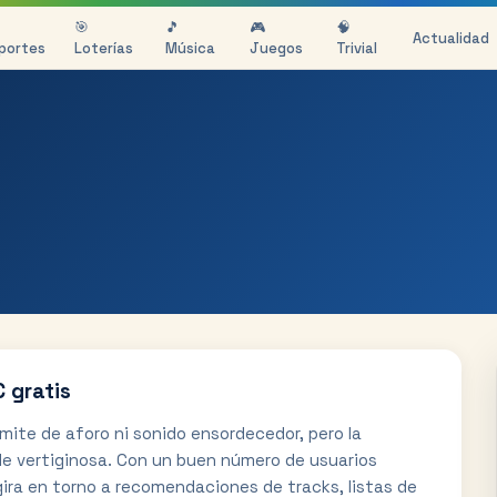
🎯
🎵
🎮
🧠
Actualidad
portes
Loterías
Música
Juegos
Trivial
 gratis
límite de aforo ni sonido ensordecedor, pero la
l de vertiginosa. Con un buen número de usuarios
gira en torno a recomendaciones de tracks, listas de