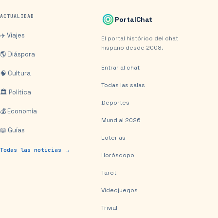
ACTUALIDAD
PortalChat
✈️ Viajes
El portal histórico del chat
hispano desde 2008.
🌎 Diáspora
Entrar al chat
🧠 Cultura
Todas las salas
🏛️ Política
Deportes
💰 Economía
Mundial 2026
📖 Guías
Loterías
Todas las noticias →
Horóscopo
Tarot
Videojuegos
Trivial