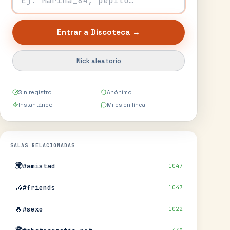
Entrar a
Discoteca
→
Nick aleatorio
Sin registro
Anónimo
Instantáneo
Miles en línea
SALAS RELACIONADAS
🌍
#amistad
1047
🤝
#friends
1047
🔥
#sexo
1022