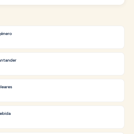
género
antander
cleares
debida