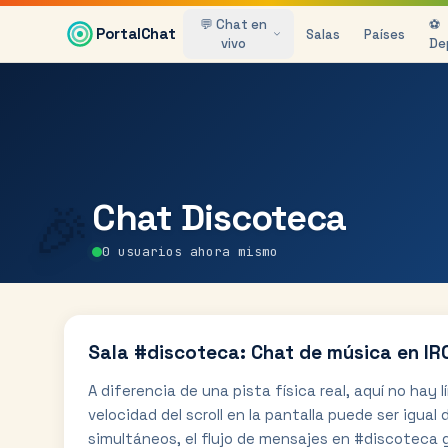
Saltar al contenido principal
💬 Chat en
⚽
PortalChat
Salas
Países
vivo
De
🎉
Chat
Discoteca
0
usuarios ahora mismo
Sala #discoteca: Chat de música en IRC
A diferencia de una pista física real, aquí no hay 
velocidad del scroll en la pantalla puede ser igua
simultáneos, el flujo de mensajes en #discoteca 