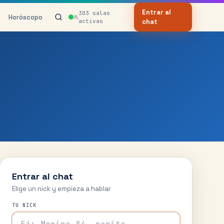
Entrar al
303
salas
Horóscopo
activas
chat
Entrar al chat
Elige un nick y empieza a hablar
TU NICK