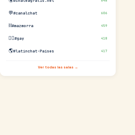
🌍
#chateagratis.net
648
💬
#canalchat
606
⛓️
#mazmorra
459
🏳️‍🌈
#gay
418
🌎
#latinchat-Paises
417
Ver todas las salas →