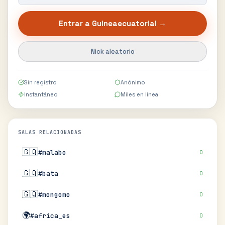
Entrar a
Guineaecuatorial
→
Nick aleatorio
Sin registro
Anónimo
Instantáneo
Miles en línea
SALAS RELACIONADAS
🇬🇶
#malabo
0
🇬🇶
#bata
0
🇬🇶
#mongomo
0
🌍
#africa_es
0