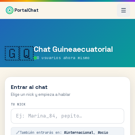
Saltar al contenido principal
PortalChat
Chat
Guineaecuatorial
🇬🇶
0
usuarios ahora mismo
Entrar al chat
Elige un nick y empieza a hablar
TU NICK
🔗
También entrarás en:
#
internacional
,
#
ocio