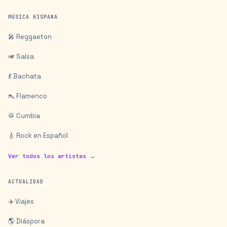
MÚSICA HISPANA
🎤 Reggaeton
🎺 Salsa
💃 Bachata
👠 Flamenco
🥁 Cumbia
🎸 Rock en Español
Ver todos los artistas →
ACTUALIDAD
✈️ Viajes
🌎 Diáspora