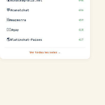
🌍
#chateagratis.net
648
💬
#canalchat
606
⛓️
#mazmorra
459
🏳️‍🌈
#gay
418
🌎
#latinchat-Paises
417
Ver todas las salas →