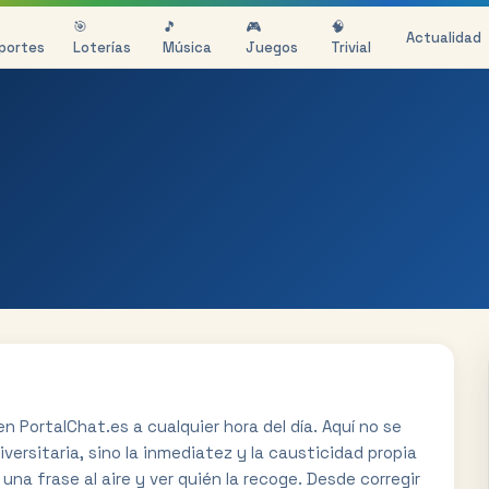
🎯
🎵
🎮
🧠
Actualidad
portes
Loterías
Música
Juegos
Trivial
n PortalChat.es a cualquier hora del día. Aquí no se
versitaria, sino la inmediatez y la causticidad propia
una frase al aire y ver quién la recoge. Desde corregir