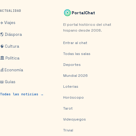
ACTUALIDAD
PortalChat
✈️ Viajes
El portal histórico del chat
hispano desde 2008.
🌎 Diáspora
Entrar al chat
🧠 Cultura
Todas las salas
🏛️ Política
Deportes
💰 Economía
Mundial 2026
📖 Guías
Loterías
Todas las noticias →
Horóscopo
Tarot
Videojuegos
Trivial