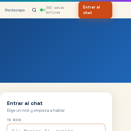
Entrar al
303
salas
Horóscopo
activas
chat
Entrar al chat
Elige un nick y empieza a hablar
TU NICK