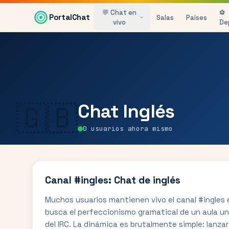
Saltar al contenido principal
💬 Chat en
⚽
PortalChat
Salas
Países
vivo
De
🇬🇧
Chat
Inglés
0
usuarios ahora mismo
Canal #ingles: Chat de inglés
Muchos usuarios mantienen vivo el canal #ingles e
busca el perfeccionismo gramatical de un aula uni
del IRC. La dinámica es brutalmente simple: lanzar 