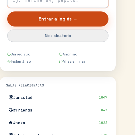
Entrar a
Inglés
→
Nick aleatorio
Sin registro
Anónimo
Instantáneo
Miles en línea
SALAS RELACIONADAS
🌍
#amistad
1047
🤝
#friends
1047
🔥
#sexo
1022