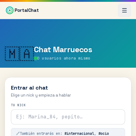
Saltar al contenido principal
PortalChat
Chat
Marruecos
🇲🇦
0
usuarios ahora mismo
Entrar al chat
Elige un nick y empieza a hablar
TU NICK
🔗
También entrarás en:
#
internacional
,
#
ocio