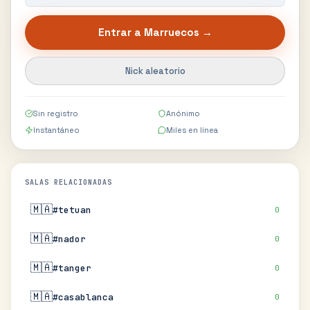
Entrar a
Marruecos
→
Nick aleatorio
Sin registro
Anónimo
Instantáneo
Miles en línea
SALAS RELACIONADAS
🇲🇦
#tetuan
0
🇲🇦
#nador
0
🇲🇦
#tanger
0
🇲🇦
#casablanca
0