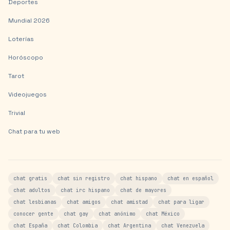
Deportes
Mundial 2026
Loterías
Horóscopo
Tarot
Videojuegos
Trivial
Chat para tu web
chat gratis
chat sin registro
chat hispano
chat en español
chat adultos
chat irc hispano
chat de mayores
chat lesbianas
chat amigos
chat amistad
chat para ligar
conocer gente
chat gay
chat anónimo
chat México
chat España
chat Colombia
chat Argentina
chat Venezuela