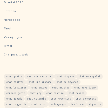
Mundial 2026
Loterías
Horóscopo
Tarot
Videojuegos
Trivial
Chat para tu web
chat gratis
chat sin registro
chat hispano
chat en español
chat adultos
chat irc hispano
chat de mayores
chat lesbianas
chat amigos
chat amistad
chat para ligar
conocer gente
chat gay
chat anónimo
chat México
chat España
chat Colombia
chat Argentina
chat Venezuela
chat reggaetón
chat anime
videojuegos
horóscopo
deportes