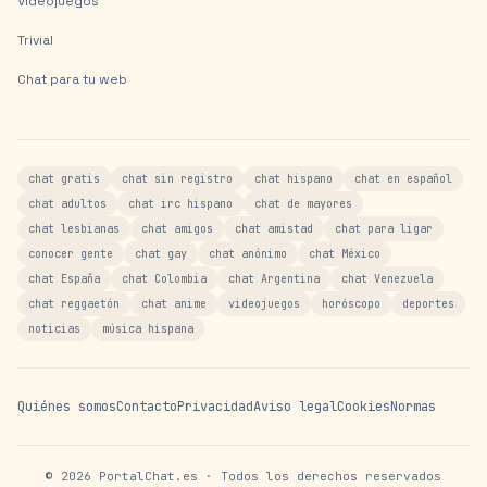
Videojuegos
Trivial
Chat para tu web
chat gratis
chat sin registro
chat hispano
chat en español
chat adultos
chat irc hispano
chat de mayores
chat lesbianas
chat amigos
chat amistad
chat para ligar
conocer gente
chat gay
chat anónimo
chat México
chat España
chat Colombia
chat Argentina
chat Venezuela
chat reggaetón
chat anime
videojuegos
horóscopo
deportes
noticias
música hispana
Quiénes somos
Contacto
Privacidad
Aviso legal
Cookies
Normas
©
2026
PortalChat.es · Todos los derechos reservados