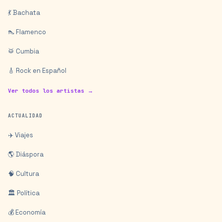
💃 Bachata
👠 Flamenco
🥁 Cumbia
🎸 Rock en Español
Ver todos los artistas →
ACTUALIDAD
✈️ Viajes
🌎 Diáspora
🧠 Cultura
🏛️ Política
💰 Economía