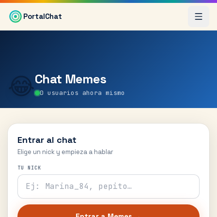
Saltar al contenido principal
PortalChat
Chat
Memes
😂
0
usuarios ahora mismo
Entrar al chat
Elige un nick y empieza a hablar
TU NICK
Entrar a
Memes
→