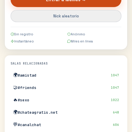
Nick aleatorio
Sin registro
Anónimo
Instantáneo
Miles en línea
SALAS RELACIONADAS
🌍
#amistad
1047
🤝
#friends
1047
🔥
#sexo
1022
🌍
#chateagratis.net
648
💬
#canalchat
606