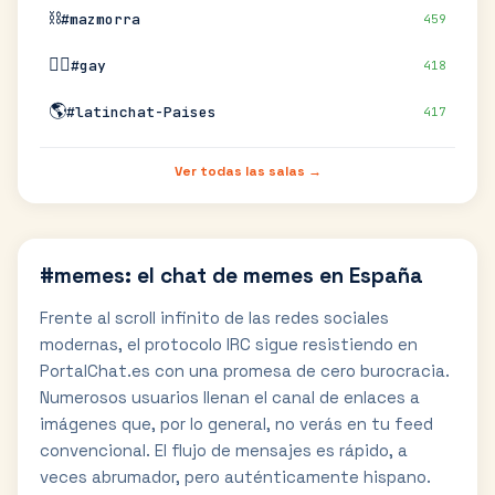
⛓️
#mazmorra
459
🏳️‍🌈
#gay
418
🌎
#latinchat-Paises
417
Ver todas las salas →
#memes: el chat de memes en España
Frente al scroll infinito de las redes sociales
modernas, el protocolo IRC sigue resistiendo en
PortalChat.es con una promesa de cero burocracia.
Numerosos usuarios llenan el canal de enlaces a
imágenes que, por lo general, no verás en tu feed
convencional. El flujo de mensajes es rápido, a
veces abrumador, pero auténticamente hispano.