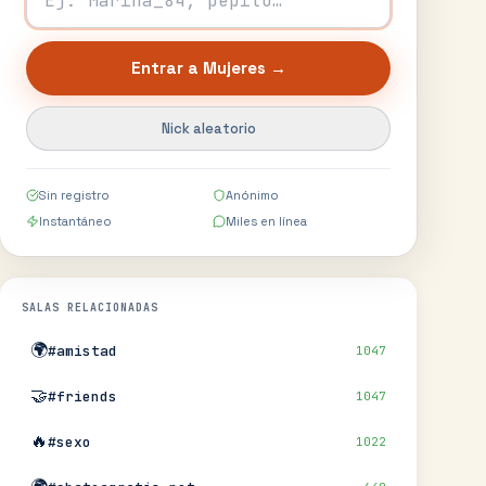
Entrar a
Mujeres
→
Nick aleatorio
Sin registro
Anónimo
Instantáneo
Miles en línea
SALAS RELACIONADAS
🌍
#amistad
1047
🤝
#friends
1047
🔥
#sexo
1022