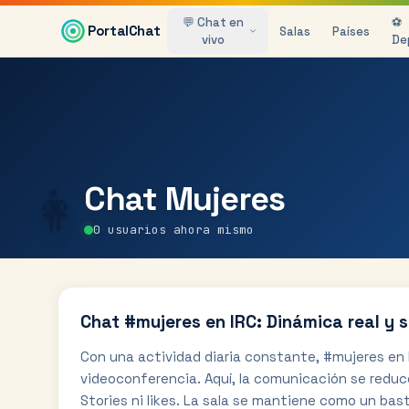
Saltar al contenido principal
💬 Chat en
⚽
PortalChat
Salas
Países
vivo
De
👩
Chat
Mujeres
0
usuarios ahora mismo
Chat #mujeres en IRC: Dinámica real y s
Con una actividad diaria constante, #mujeres en 
videoconferencia. Aquí, la comunicación se reduc
Stories ni likes. La sala se mantiene como un bast