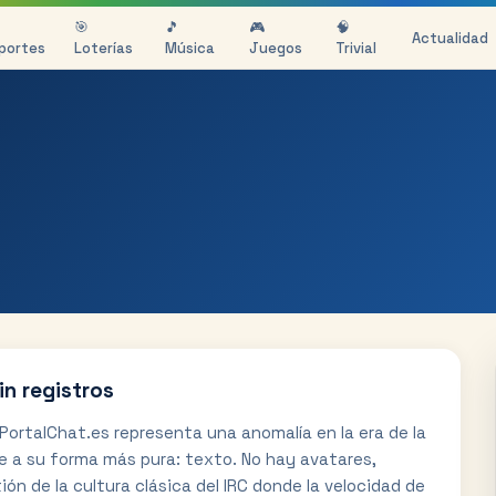
🎯
🎵
🎮
🧠
Actualidad
portes
Loterías
Música
Juegos
Trivial
in registros
PortalChat.es representa una anomalía en la era de la
e a su forma más pura: texto. No hay avatares,
ión de la cultura clásica del IRC donde la velocidad de