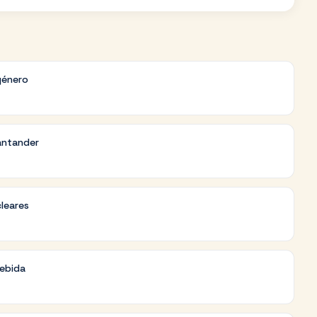
género
antander
cleares
debida