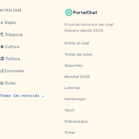
ACTUALIDAD
PortalChat
✈️ Viajes
El portal histórico del chat
hispano desde 2008.
🌎 Diáspora
Entrar al chat
🧠 Cultura
Todas las salas
🏛️ Política
Deportes
💰 Economía
Mundial 2026
📖 Guías
Loterías
Todas las noticias →
Horóscopo
Tarot
Videojuegos
Trivial