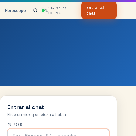
Entrar al
303
salas
Horóscopo
activas
chat
Entrar al chat
Elige un nick y empieza a hablar
TU NICK