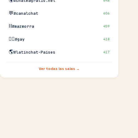
🌍
#chateagratis.net
648
💬
#canalchat
606
⛓️
#mazmorra
459
🏳️‍🌈
#gay
418
🌎
#latinchat-Paises
417
Ver todas las salas →