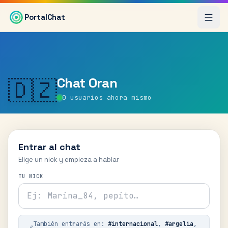
Saltar al contenido principal
PortalChat
Chat
Oran
🇩🇿
0
usuarios ahora mismo
Entrar al chat
Elige un nick y empieza a hablar
TU NICK
También entrarás en:
#
internacional
,
#
argelia
,