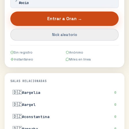
🔗
#
ocio
Entrar a
Oran
→
Nick aleatorio
Sin registro
Anónimo
Instantáneo
Miles en línea
SALAS RELACIONADAS
🇩🇿
#argelia
0
🇩🇿
#argel
0
🇩🇿
#constantina
0
🇩🇿
#annaba
0