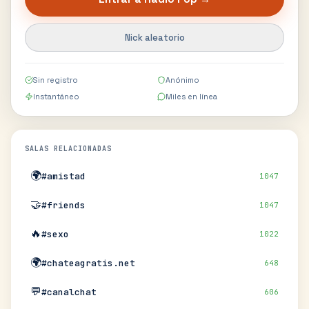
Nick aleatorio
Sin registro
Anónimo
Instantáneo
Miles en línea
SALAS RELACIONADAS
🌍
#amistad
1047
🤝
#friends
1047
🔥
#sexo
1022
🌍
#chateagratis.net
648
💬
#canalchat
606